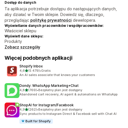
Dostęp do danych
Ta aplikacja potrzebuje dostępu do następujących danych,
aby działać w Twoim sklepie. Dowiedz się, dlaczego,
przeglądając
politykę prywatności
dewelopera.
Wyświetlanie danych pracowników i współpracowników:
Właściciel sklepu
Wyświetl dane sklepu:
Produkty
Zobacz szczegóły
Więcej podobnych aplikacji
Shopify Inbox
na 5 gwiazdek
4,6
(5 479)
•
Gratis
Łączna liczba recenzji: 5479
An AI sales associate that knows your customers
Dondy: WhatsApp Marketing+Chat
na 5 gwiazdek
4,8
(769)
•
Bezpłatny plan jest dostępny
Łączna liczba recenzji: 769
Abandoned cart recovery, AI agent & automations on WhatsApp
ShopAI for Instagram/Facebook
na 5 gwiazdek
4,9
(262)
•
Bezpłatny plan jest dostępny
Łączna liczba recenzji: 262
Sync products to Instagram Direct & Facebook sell with Chat AI
Built for Shopify