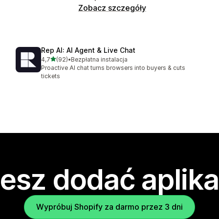
Zobacz szczegóły
Rep AI: AI Agent & Live Chat
na 5 gwiazdek
4,7
(92)
•
Bezpłatna instalacja
Łączna liczba recenzji: 92
Proactive AI chat turns browsers into buyers & cuts
tickets
esz dodać aplika
Wypróbuj Shopify za darmo przez 3 dni