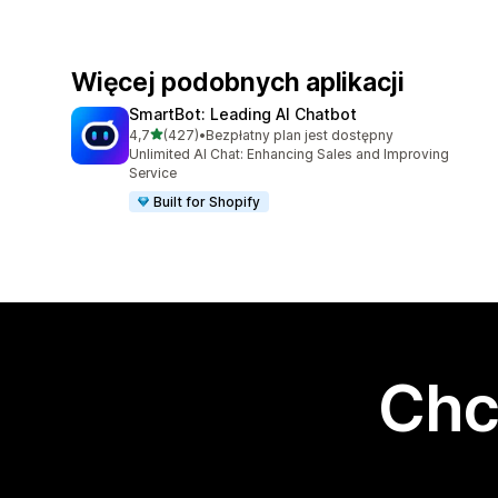
Więcej podobnych aplikacji
SmartBot: Leading AI Chatbot
na 5 gwiazdek
4,7
(427)
•
Bezpłatny plan jest dostępny
Łączna liczba recenzji: 427
Unlimited AI Chat: Enhancing Sales and Improving
Service
Built for Shopify
Chc