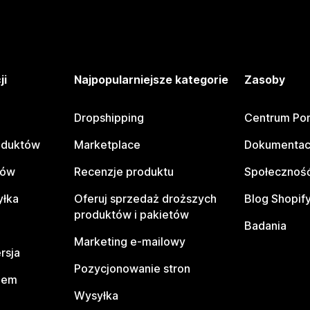
ji
Najpopularniejsze kategorie
Zasoby
Dropshipping
Centrum Po
oduktów
Marketplace
Dokumentac
tów
Recenzje produktu
Społeczność
yłka
Oferuj sprzedaż droższych
Blog Shopif
produktów i pakietów
Badania
Marketing e-mailowy
rsja
Pozycjonowanie stron
pem
Wysyłka