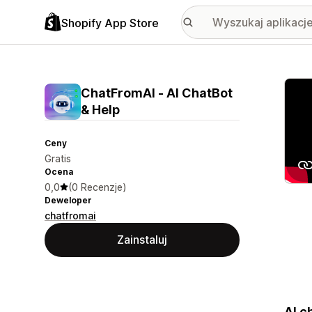
Shopify App Store
Wyróż
ChatFromAI ‑ AI ChatBot
& Help
Ceny
Gratis
Ocena
0,0
(0 Recenzje)
Deweloper
chatfromai
Zainstaluj
AI c