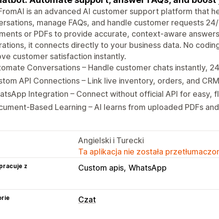
FromAI is an advanced AI customer support platform that 
rsations, manage FAQs, and handle customer requests 24/7
ments or PDFs to provide accurate, context-aware answer
rations, it connects directly to your business data. No codi
ve customer satisfaction instantly.
omate Conversations – Handle customer chats instantly, 24
tom API Connections – Link live inventory, orders, and CRM
tsApp Integration – Connect without official API for easy, 
cument-Based Learning – AI learns from uploaded PDFs an
Angielski i Turecki
Ta aplikacja nie została przetłumaczon
pracuje z
Custom apis
WhatsApp
rie
Czat