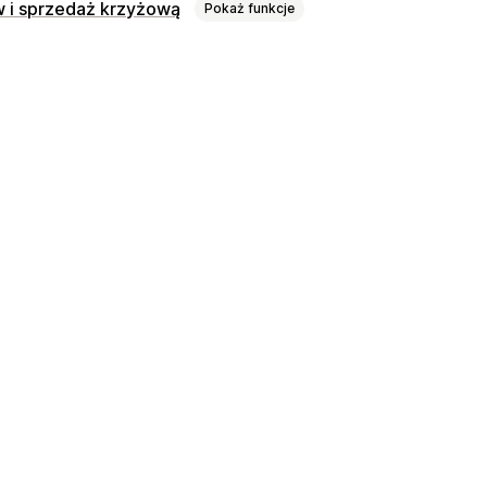
w i sprzedaż krzyżową
Pokaż funkcje
 agentów
Często zadawane pytania
tów
ści powitalne
Przyciski czatu