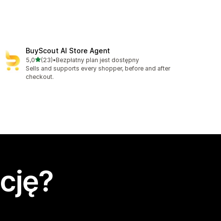
BuyScout AI Store Agent
na 5 gwiazdek
5,0
(23)
•
Bezpłatny plan jest dostępny
Łączna liczba recenzji: 23
Sells and supports every shopper, before and after
checkout.
cję?