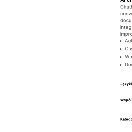
Chat
conve
docu
integ
impro
Aut
Cus
Wha
Do
Języki
Współ
Katego