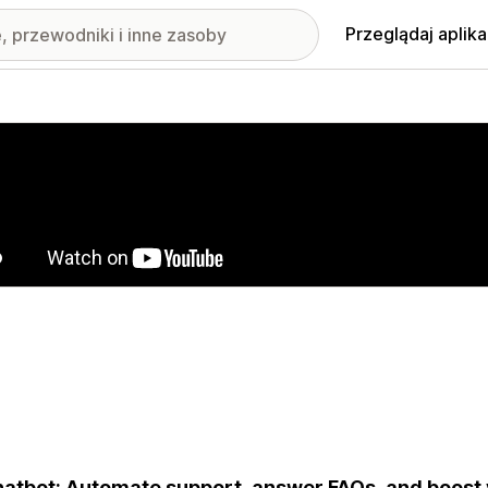
Przeglądaj aplika
nione obrazy w galerii
hatbot: Automate support, answer FAQs, and boost 