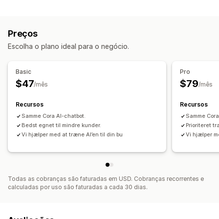
Mensagens em tempo real
Chat em tempo real
Preços
Escolha o plano ideal para o negócio.
Basic
Pro
$47
$79
/mês
/mês
Recursos
Recursos
Samme Cora AI-chatbot.
Samme Cora 
Bedst egnet til mindre kunder.
Prioriteret t
Vi hjælper med at træne AI’en til din bu
Vi hjælper me
Todas as cobranças são faturadas em USD. Cobranças recorrentes e
calculadas por uso são faturadas a cada 30 dias.