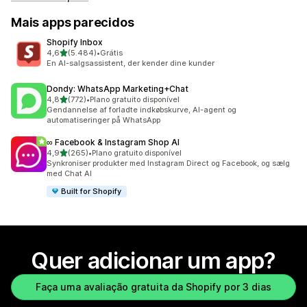
Mais apps parecidos
Shopify Inbox
de 5 estrelas
4,6
(5.484)
•
Grátis
5484 avaliações ao todo
En AI-salgsassistent, der kender dine kunder
Dondy: WhatsApp Marketing+Chat
de 5 estrelas
4,8
(772)
•
Plano gratuito disponível
772 avaliações ao todo
Gendannelse af forladte indkøbskurve, AI-agent og
automatiseringer på WhatsApp
∞ Facebook & Instagram Shop AI
de 5 estrelas
4,9
(265)
•
Plano gratuito disponível
265 avaliações ao todo
Synkroniser produkter med Instagram Direct og Facebook, og sælg
med Chat AI
Built for Shopify
Quer adicionar um app?
Faça uma avaliação gratuita da Shopify por 3 dias