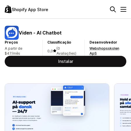
Shopify App Store
Viden ‑ AI Chatbot
Preços
Classificação
Desenvolvedor
A partir de
(0
Webshopsskolen
0,0
$47/mês
Avaliações)
ApS
Instalar