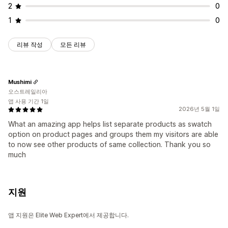
2
0
1
0
리뷰 작성
모든 리뷰
Mushimi
오스트레일리아
앱 사용 기간 1일
2026년 5월 1일
What an amazing app helps list separate products as swatch
option on product pages and groups them my visitors are able
to now see other products of same collection. Thank you so
much
지원
앱 지원은 Elite Web Expert에서 제공합니다.