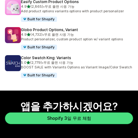
Easify Custom Product Options
별 5개 중
4.9
(2,865)
•
무료 플랜 사용 가능
총 리뷰 2865개
Add product options variants options with product personalizer
Built for Shopify
Globo Product Options, Variant
별 5개 중
4.9
(4,732)
•
무료 플랜 사용 가능
총 리뷰 4732개
Product personalizer, custom product option w/ variant options
Built for Shopify
Color Swatch King: Variants
별 5개 중
5.0
(2,779)
•
무료 플랜 사용 가능
총 리뷰 2779개
BOOST SALE with Variants Options as Variant Image/Color Swatch
Built for Shopify
앱을 추가하시겠어요?
Shopify 3일 무료 체험