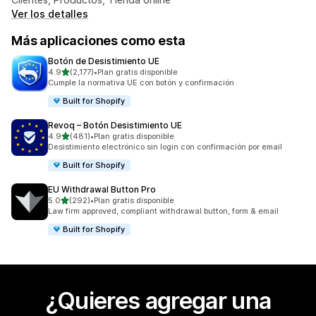
Ver los detalles
Más aplicaciones como esta
Botón de Desistimiento UE
de 5 estrellas
4.9
(2,177)
•
Plan gratis disponible
2177 reseñas en total
Cumple la normativa UE con botón y confirmación
Built for Shopify
Revoq – Botón Desistimiento UE
de 5 estrellas
4.9
(481)
•
Plan gratis disponible
481 reseñas en total
Desistimiento electrónico sin login con confirmación por email
Built for Shopify
EU Withdrawal Button Pro
de 5 estrellas
5.0
(292)
•
Plan gratis disponible
292 reseñas en total
Law firm approved, compliant withdrawal button, form & email
Built for Shopify
¿Quieres agregar una