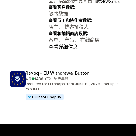
因，请查阅开发人员的
隐私政策
。
查看客户数据:
敏感数据
查看员工和协作者数据:
店主、 博客撰稿人
查看和编辑商店数据:
客户、 产品、 在线商店
查看详细信息
Revoq ‑ EU Withdrawal Button
星（满分 5 星）
4.9
(486)
•
提供免费套餐
总共 486 条评论
Required for EU shops from June 19, 2026 – set up in
minutes.
Built for Shopify