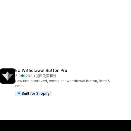
EU Withdrawal Button Pro
星（满分 5 星）
5.0
(293)
•
提供免费套餐
总共 293 条评论
Law firm approved, compliant withdrawal button, form &
email
Built for Shopify