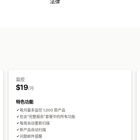
法律
合规
合规报告
自定义
小组件位置
产品定向
按钮
监控
$19
/月
特色功能
每月最多监控 1,000 款产品
包含“完整报告”套餐中的所有功能
每周自动重新扫描
新产品自动扫描
问题邮件提醒