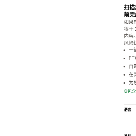
扫描
前完
如果
将于
内容
风险
一
F
自
在
为
包含
语言