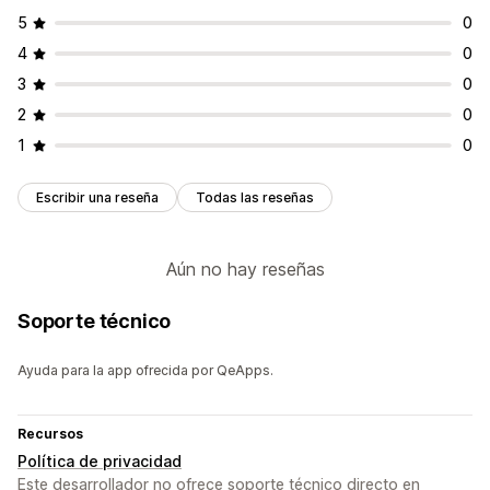
Investigación de palabras clave
5
0
4
0
3
0
2
0
1
0
Escribir una reseña
Todas las reseñas
Aún no hay reseñas
Soporte técnico
Ayuda para la app ofrecida por QeApps.
Recursos
Política de privacidad
Este desarrollador no ofrece soporte técnico directo en