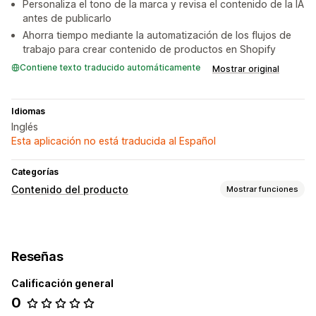
Personaliza el tono de la marca y revisa el contenido de la IA
antes de publicarlo
Ahorra tiempo mediante la automatización de los flujos de
trabajo para crear contenido de productos en Shopify
Contiene texto traducido automáticamente
Mostrar original
Idiomas
Inglés
Esta aplicación no está traducida al Español
Categorías
Contenido del producto
Mostrar funciones
Tipos de contenido
Descripciones
Descripciones SEO
Títulos SEO
Reseñas
Creación de contenido
Calificación general
Generación de IA
Edición masiva
0
SEO