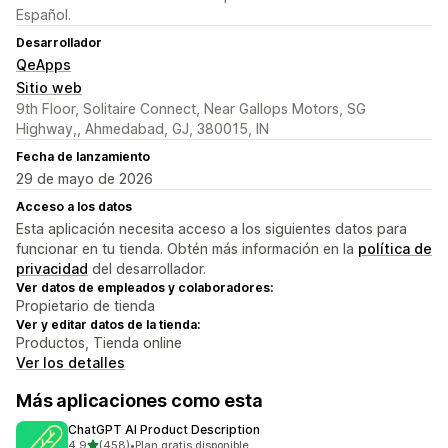
Español.
Desarrollador
QeApps
Sitio web
9th Floor, Solitaire Connect, Near Gallops Motors, SG
Highway,, Ahmedabad, GJ, 380015, IN
Fecha de lanzamiento
29 de mayo de 2026
Acceso a los datos
Esta aplicación necesita acceso a los siguientes datos para
funcionar en tu tienda. Obtén más información en la
política de
privacidad
del desarrollador.
Ver datos de empleados y colaboradores:
Propietario de tienda
Ver y editar datos de la tienda:
Productos, Tienda online
Ver los detalles
Más aplicaciones como esta
ChatGPT AI Product Description
de 5 estrellas
4.9
(458)
•
Plan gratis disponible