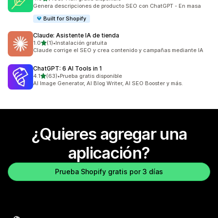
458 reseñas en total
Genera descripciones de producto SEO con ChatGPT - En masa
Built for Shopify
Claude: Asistente IA de tienda
de 5 estrellas
1.0
(1)
•
Instalación gratuita
1 reseñas en total
Claude corrige el SEO y crea contenido y campañas mediante IA
ChatGPT: 6 AI Tools in 1
de 5 estrellas
4.1
(63)
•
Prueba gratis disponible
63 reseñas en total
AI Image Generator, AI Blog Writer, AI SEO Booster y más.
¿Quieres agregar una
aplicación?
Prueba Shopify gratis por 3 días