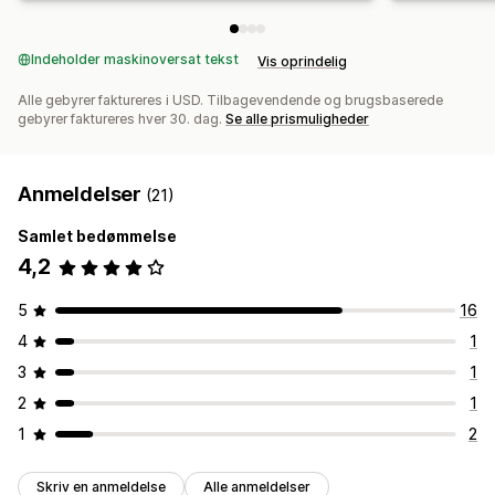
Indeholder maskinoversat tekst
Vis oprindelig
Alle gebyrer faktureres i USD. Tilbagevendende og brugsbaserede
gebyrer faktureres hver 30. dag.
Se alle prismuligheder
Anmeldelser
(21)
Samlet bedømmelse
4,2
5
16
4
1
3
1
2
1
1
2
Skriv en anmeldelse
Alle anmeldelser