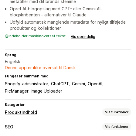
metatitler med dit brands stemme
Opret AI-blogopslag med GPT- eller Gemini AI-
blogskribenten – alternativer til Claude
Udfyld automatisk manglende metadata for nyligt tilføjede
produkter og kollektioner
Indeholder maskinoversat tekst
Vis oprindelig
Sprog
Engelsk
Denne app er ikke oversat til Dansk
Fungerer sammen med
Shopify-administrator
ChatGPT
Gemini
OpenAI
PicManager: Image Uploader
Kategorier
Produktindhold
Vis funktioner
Indholdstyper
SEO
Vis funktioner
Beskrivelser
Titler
SEO-beskrivelser
SEO-titler