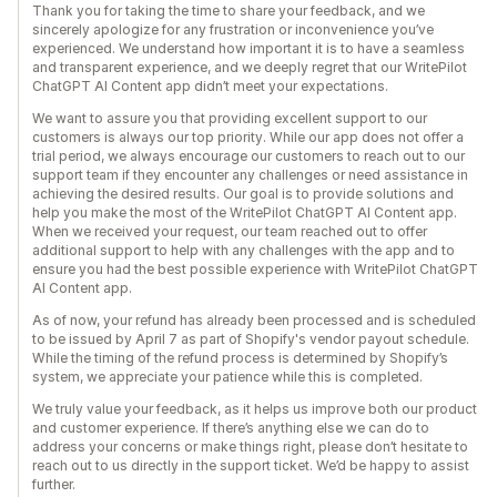
Thank you for taking the time to share your feedback, and we
sincerely apologize for any frustration or inconvenience you’ve
experienced. We understand how important it is to have a seamless
and transparent experience, and we deeply regret that our WritePilot
ChatGPT AI Content app didn’t meet your expectations.
We want to assure you that providing excellent support to our
customers is always our top priority. While our app does not offer a
trial period, we always encourage our customers to reach out to our
support team if they encounter any challenges or need assistance in
achieving the desired results. Our goal is to provide solutions and
help you make the most of the WritePilot ChatGPT AI Content app.
When we received your request, our team reached out to offer
additional support to help with any challenges with the app and to
ensure you had the best possible experience with WritePilot ChatGPT
AI Content app.
As of now, your refund has already been processed and is scheduled
to be issued by April 7 as part of Shopify's vendor payout schedule.
While the timing of the refund process is determined by Shopify’s
system, we appreciate your patience while this is completed.
We truly value your feedback, as it helps us improve both our product
and customer experience. If there’s anything else we can do to
address your concerns or make things right, please don’t hesitate to
reach out to us directly in the support ticket. We’d be happy to assist
further.