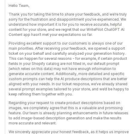
Hello Team,
Thank you for taking the time to share your feedback, and we’re truly
sorry for the frustration and disappointment you’ve experienced. We
understand how important it is for you to receive accurate, helpful
content for your store, and we regret that our WritePilot ChatGPT AI
Content app hasn’t met your expectations so far.
Providing excellent support to our customers is always one of our
main priorities. After receiving your feedback, we opened a support
ticket on your behalf and carefully analyzed your generation history.
This can happen for several reasons - for example, if certain product
fields in your Shopify catalog are not filled in, our default prompt
(which relies on this data) may not have enough information to
generate accurate content. Additionally, more detailed and specific
custom prompts can help the AI produce descriptions that are better
aligned with your needs. In our ticket response, we’ve already shared
several prompt examples tailored to your store, and we’d be happy to
keep refining them together with you.
Regarding your request to create product descriptions based on
images, we completely agree that this is a valuable and promising
feature. Our team is already planning enhancements in future releases
to add image-based description generation and make the results
more accurate and relevant.
We sincerely appreciate your honest feedback, as it helps us improve