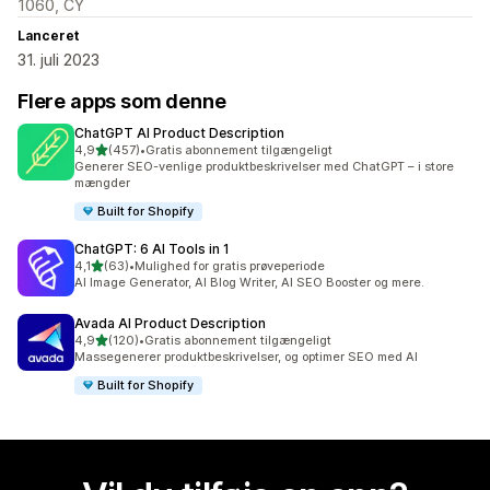
1060, CY
Lanceret
31. juli 2023
Flere apps som denne
ChatGPT AI Product Description
ud af 5 stjerner
4,9
(457)
•
Gratis abonnement tilgængeligt
457 anmeldelser i alt
Generer SEO-venlige produktbeskrivelser med ChatGPT – i store
mængder
Built for Shopify
ChatGPT: 6 AI Tools in 1
ud af 5 stjerner
4,1
(63)
•
Mulighed for gratis prøveperiode
63 anmeldelser i alt
AI Image Generator, AI Blog Writer, AI SEO Booster og mere.
Avada AI Product Description
ud af 5 stjerner
4,9
(120)
•
Gratis abonnement tilgængeligt
120 anmeldelser i alt
Massegenerer produktbeskrivelser, og optimer SEO med AI
Built for Shopify