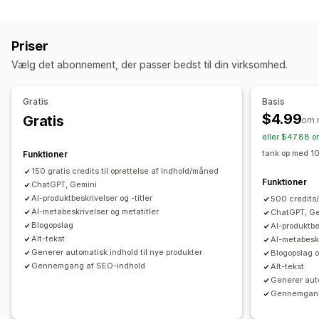
SEO-værktøjer
Alternativ tekst
Billeder
Varianter
Alternativ tekst
Metatags
Masseredigering
Kollektionsbeskrivelser
Blogopslag
Priser
Generering med kunstig intelligens
Optimering af indhold
Skabelse af indhold
Vælg det abonnement, der passer bedst til din virksomhed.
Optimering af metadata
Automatiseringer
Generering med kunstig intelligens
Promptskabeloner
Overvågning af resultater
Tone og stil
Flere sprog
Masseredigering
Gratis
Basis
Revisioner
Analyse af indhold
Automatiske opdateringer
$4.99
Gratis
om 
eller $47.88 o
SEO
tank op med 10
Funktioner
SEO til blog
SEO til kollektion
Automatisk optimering
150 gratis credits til oprettelse af indhold/måned
SEO-revisioner
Funktioner
ChatGPT, Gemini
AI-produktbeskrivelser og -titler
500 credit
AI-metabeskrivelser og metatitler
ChatGPT, Ge
Blogopslag
AI-produktbes
Alt-tekst
AI-metabeskr
Generer automatisk indhold til nye produkter
Blogopslag o
Gennemgang af SEO-indhold
Alt-tekst
Generer auto
Gennemgang