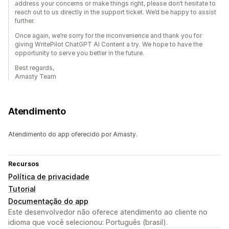
address your concerns or make things right, please don’t hesitate to
reach out to us directly in the support ticket. We’d be happy to assist
further.
Once again, we’re sorry for the inconvenience and thank you for
giving WritePilot ChatGPT AI Content a try. We hope to have the
opportunity to serve you better in the future.
Best regards,
Amasty Team
Atendimento
Atendimento do app oferecido por Amasty.
Recursos
Política de privacidade
Tutorial
Documentação do app
Este desenvolvedor não oferece atendimento ao cliente no
idioma que você selecionou: Português (brasil).