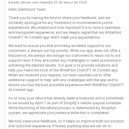
Amasty deixou uma resposta 25 de março de 2025
Hello ZenXstore Team,
Thank you for taking the time to share your feedback, and we
sincerely apologize for any frustration or inconvenience you’ve
experienced. We understand how important it is to have a seamless
and transparent experience, and we deeply regret that our WritePilot
ChatGPT AI Content app didn’t meet your expectations.
We want to assure you that providing excellent support to our
customers is always our top priority. While our app does not offer a
trial period, we always encourage our customers to reach out to our
support team if they encounter any challenges or need assistance in
achieving the desired results. Our goal is to provide solutions and
help you make the most of the WritePilot ChatGPT AI Content app.
When we received your request, our team reached out to offer
additional support to help with any challenges with the app and to
ensure you had the best possible experience with WritePilot ChatGPT
AI Content app.
As of now, your refund has already been processed and is scheduled
to be issued by April 7 as part of Shopify's vendor payout schedule.
While the timing of the refund process is determined by Shopify’s
system, we appreciate your patience while this is completed.
We truly value your feedback, as it helps us improve both our product
and customer experience. If there’s anything else we can do to