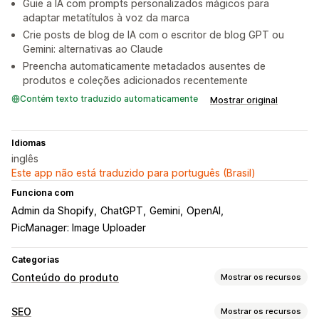
Guie a IA com prompts personalizados mágicos para
adaptar metatítulos à voz da marca
Crie posts de blog de IA com o escritor de blog GPT ou
Gemini: alternativas ao Claude
Preencha automaticamente metadados ausentes de
produtos e coleções adicionados recentemente
Contém texto traduzido automaticamente
Mostrar original
Idiomas
inglês
Este app não está traduzido para português (Brasil)
Funciona com
Admin da Shopify
ChatGPT
Gemini
OpenAI
PicManager: Image Uploader
Categorias
Conteúdo do produto
Mostrar os recursos
Tipos de conteúdo
SEO
Mostrar os recursos