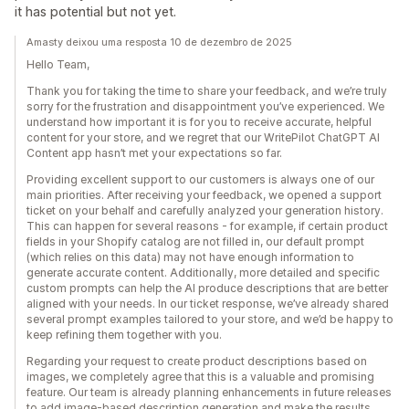
it has potential but not yet.
Amasty deixou uma resposta 10 de dezembro de 2025
Hello Team,
Thank you for taking the time to share your feedback, and we’re truly
sorry for the frustration and disappointment you’ve experienced. We
understand how important it is for you to receive accurate, helpful
content for your store, and we regret that our WritePilot ChatGPT AI
Content app hasn’t met your expectations so far.
Providing excellent support to our customers is always one of our
main priorities. After receiving your feedback, we opened a support
ticket on your behalf and carefully analyzed your generation history.
This can happen for several reasons - for example, if certain product
fields in your Shopify catalog are not filled in, our default prompt
(which relies on this data) may not have enough information to
generate accurate content. Additionally, more detailed and specific
custom prompts can help the AI produce descriptions that are better
aligned with your needs. In our ticket response, we’ve already shared
several prompt examples tailored to your store, and we’d be happy to
keep refining them together with you.
Regarding your request to create product descriptions based on
images, we completely agree that this is a valuable and promising
feature. Our team is already planning enhancements in future releases
to add image-based description generation and make the results