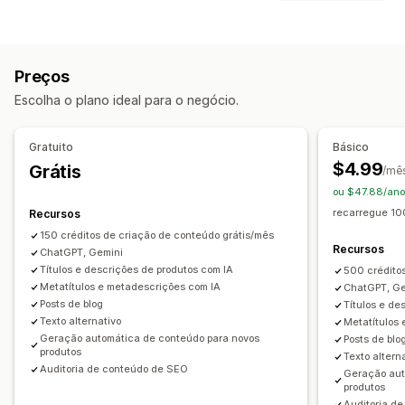
Descrições
Títulos
Descrições para SEO
Títulos de SEO
Ferramentas de SEO
Texto alternativo
Imagens
Variantes
Texto alternativo
Metatags
Edição em massa
Descrições da coleção
Posts do blog
Preços
Geração por IA
Otimização de conteúdo
Criação de conteúdo
Escolha o plano ideal para o negócio.
Otimização de metadados
Automações
Geração por IA
Modelos de aviso
Tom e estilo
Monitoramento de desempenho
Em vários idiomas
Edição em massa
Gratuito
Básico
Auditorias
Análise de conteúdo
Atualizações automáticas
$4.99
Grátis
/mê
ou $47.88/ano
SEO
recarregue 10
Recursos
SEO do blog
SEO da coleção
Otimização automática
150 créditos de criação de conteúdo grátis/mês
Auditorias de SEO
Recursos
ChatGPT, Gemini
Títulos e descrições de produtos com IA
500 crédito
Metatítulos e metadescrições com IA
ChatGPT, Ge
Posts de blog
Títulos e de
Texto alternativo
Metatítulos
Geração automática de conteúdo para novos
Posts de blo
produtos
Texto altern
Auditoria de conteúdo de SEO
Geração aut
produtos
Auditoria d