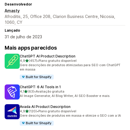
Desenvolvedor
Amasty
Afroditis, 25, Office 208, Clarion Business Centre, Nicosia,
1060, CY
Lançado
31 de julho de 2023
Mais apps parecidos
ChatGPT AI Product Description
de 5 estrelas
4,9
(457)
•
Plano gratuito disponível
457 avaliações ao todo
Gere descrições de produtos otimizadas para SEO com ChatGPT
em massa
Built for Shopify
ChatGPT: 6 AI Tools in 1
de 5 estrelas
4,1
(63)
•
Avaliação gratuita
63 avaliações ao todo
AI Image Generator, AI Blog Writer, AI SEO Booster e mais.
Avada AI Product Description
de 5 estrelas
4,9
(120)
•
Plano gratuito disponível
120 avaliações ao todo
Gere descrições de produtos em massa e otimize o SEO com a IA
Built for Shopify