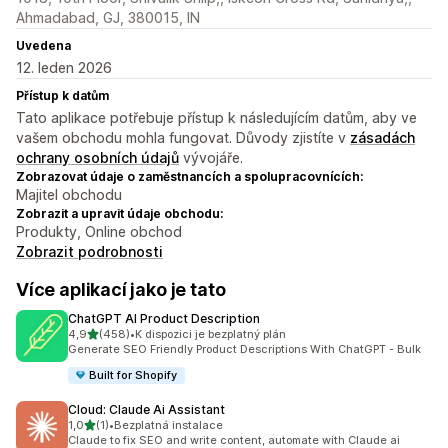
Ahmadabad, GJ, 380015, IN
Uvedena
12. leden 2026
Přístup k datům
Tato aplikace potřebuje přístup k následujícím datům, aby ve
vašem obchodu mohla fungovat. Důvody zjistíte v
zásadách
ochrany osobních údajů
vývojáře.
Zobrazovat údaje o zaměstnancích a spolupracovnících:
Majitel obchodu
Zobrazit a upravit údaje obchodu:
Produkty, Online obchod
Zobrazit podrobnosti
Více aplikací jako je tato
ChatGPT AI Product Description
z 5 hvězd
4,9
(458)
•
K dispozici je bezplatný plán
Celkový počet recenzí: 458
Generate SEO Friendly Product Descriptions With ChatGPT - Bulk
Built for Shopify
Cloud: Claude Ai Assistant
z 5 hvězd
1,0
(1)
•
Bezplatná instalace
Celkový počet recenzí: 1
Claude to fix SEO and write content, automate with Claude ai