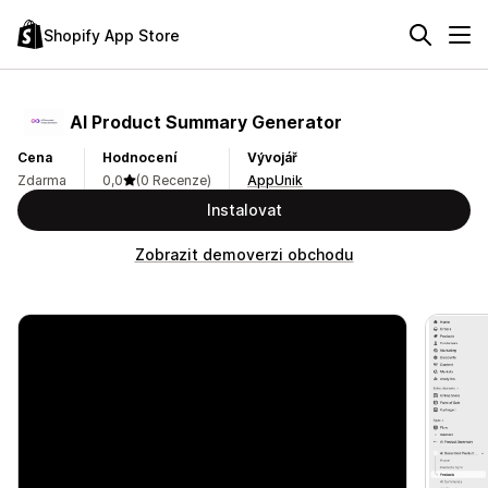
Shopify App Store
AI Product Summary Generator
Cena
Hodnocení
Vývojář
Zdarma
0,0
(0 Recenze)
AppUnik
Instalovat
Zobrazit demoverzi obchodu