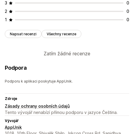
3
0
2
0
1
0
Napsat recenzi
Všechny recenze
Zatím žádné recenze
Podpora
Podporu k aplikaci poskytuje AppUnik.
Zdroje
Zásady ochrany osobních údajů
Tento vývojář nenabízí přímou podporu v jazyce Čeština.
Vývojář
AppUnik
1018, 10th Floor, Shivalik Shilp,, Iskcon Cross Rd, Sanidhya,,