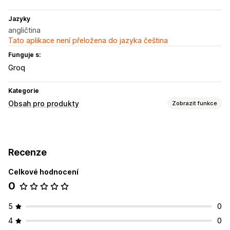
Jazyky
angličtina
Tato aplikace není přeložena do jazyka čeština
Funguje s:
Groq
Kategorie
Obsah pro produkty
Zobrazit funkce
Typy obsahu
Popisy
Názvy
Recenze
Vytváření obsahu
Celkové hodnocení
Generování pomocí umělé inteligence
0
Automatické aktualizace
5
0
4
0