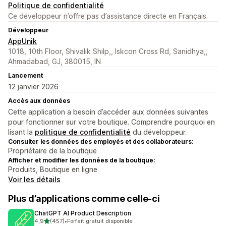
Politique de confidentialité
Ce développeur n’offre pas d’assistance directe en Français.
Développeur
AppUnik
1018, 10th Floor, Shivalik Shilp,, Iskcon Cross Rd, Sanidhya,,
Ahmadabad, GJ, 380015, IN
Lancement
12 janvier 2026
Accès aux données
Cette application a besoin d’accéder aux données suivantes
pour fonctionner sur votre boutique. Comprendre pourquoi en
lisant la
politique de confidentialité
du développeur.
Consulter les données des employés et des collaborateurs:
Propriétaire de la boutique
Afficher et modifier les données de la boutique:
Produits, Boutique en ligne
Voir les détails
Plus d’applications comme celle-ci
ChatGPT AI Product Description
étoile(s) sur 5
4,9
(457)
•
Forfait gratuit disponible
457 avis au total