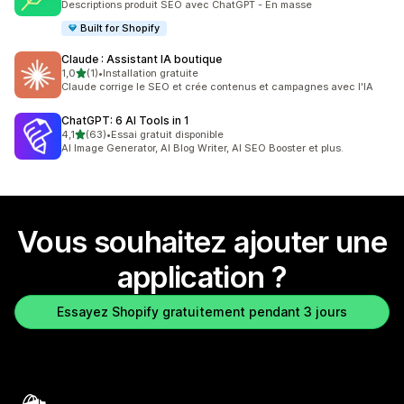
Descriptions produit SEO avec ChatGPT - En masse
Built for Shopify
Claude : Assistant IA boutique
étoile(s) sur 5
1,0
(1)
•
Installation gratuite
1 avis au total
Claude corrige le SEO et crée contenus et campagnes avec l'IA
ChatGPT: 6 AI Tools in 1
étoile(s) sur 5
4,1
(63)
•
Essai gratuit disponible
63 avis au total
AI Image Generator, AI Blog Writer, AI SEO Booster et plus.
Vous souhaitez ajouter une
application ?
Essayez Shopify gratuitement pendant 3 jours