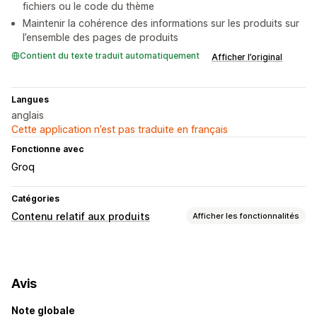
fichiers ou le code du thème
Maintenir la cohérence des informations sur les produits sur
l’ensemble des pages de produits
Contient du texte traduit automatiquement
Afficher l’original
Langues
anglais
Cette application n’est pas traduite en français
Fonctionne avec
Groq
Catégories
Contenu relatif aux produits
Afficher les fonctionnalités
Types de contenus
Descriptions
Titres
Avis
Création de contenu
Note globale
Génération basée sur l’IA
Mises à jour automatiques