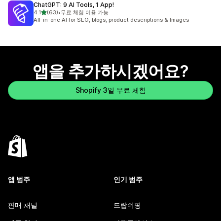
ChatGPT: 9 AI Tools, 1 App!
별 5개 중
4.1
(63)
•
무료 체험 이용 가능
총 리뷰 63개
All-in-one AI for SEO, blogs, product descriptions & Images
앱을 추가하시겠어요?
Shopify 3일 무료 체험
앱 범주
인기 범주
판매 채널
드랍쉬핑