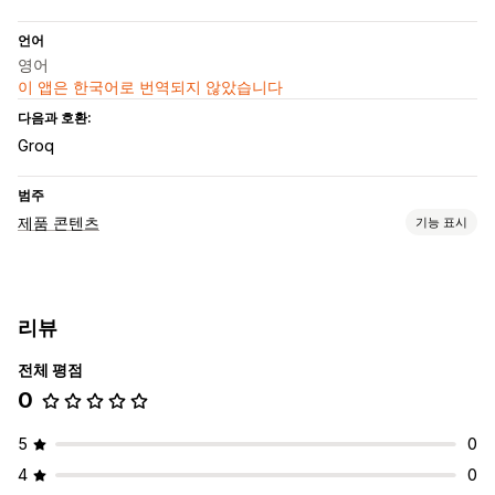
언어
영어
이 앱은 한국어로 번역되지 않았습니다
다음과 호환:
Groq
범주
제품 콘텐츠
기능 표시
콘텐츠 유형
설명
제목
리뷰
콘텐츠 생성
전체 평점
AI 생성
자동 업데이트
0
5
0
4
0