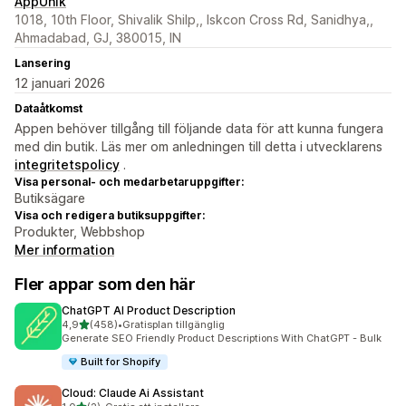
AppUnik
1018, 10th Floor, Shivalik Shilp,, Iskcon Cross Rd, Sanidhya,,
Ahmadabad, GJ, 380015, IN
Lansering
12 januari 2026
Dataåtkomst
Appen behöver tillgång till följande data för att kunna fungera
med din butik. Läs mer om anledningen till detta i utvecklarens
integritetspolicy
.
Visa personal- och medarbetaruppgifter:
Butiksägare
Visa och redigera butiksuppgifter:
Produkter, Webbshop
Mer information
Fler appar som den här
ChatGPT AI Product Description
av 5 stjärnor
4,9
(458)
•
Gratisplan tillgänglig
458 recensioner totalt
Generate SEO Friendly Product Descriptions With ChatGPT - Bulk
Built for Shopify
Cloud: Claude Ai Assistant