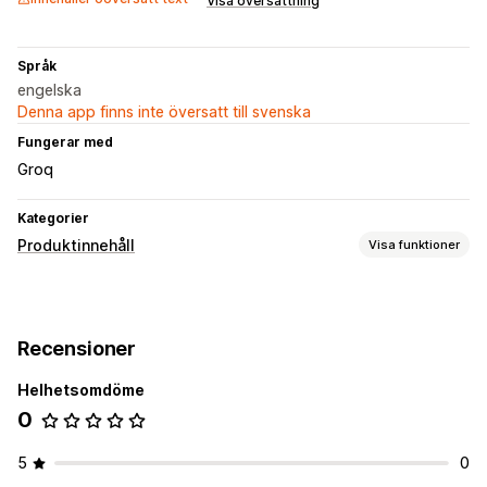
Visa översättning
Språk
engelska
Denna app finns inte översatt till svenska
Fungerar med
Groq
Kategorier
Produktinnehåll
Visa funktioner
Innehållstyper
Beskrivningar
Titlar
Recensioner
Skapande av innehåll
Helhetsomdöme
AI-generering
Automatiska uppdateringar
0
5
0