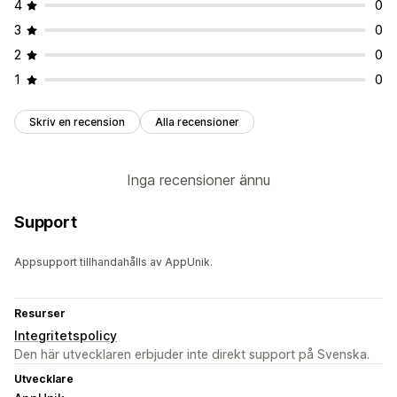
4
0
3
0
2
0
1
0
Skriv en recension
Alla recensioner
Inga recensioner ännu
Support
Appsupport tillhandahålls av AppUnik.
Resurser
Integritetspolicy
Den här utvecklaren erbjuder inte direkt support på Svenska.
Utvecklare