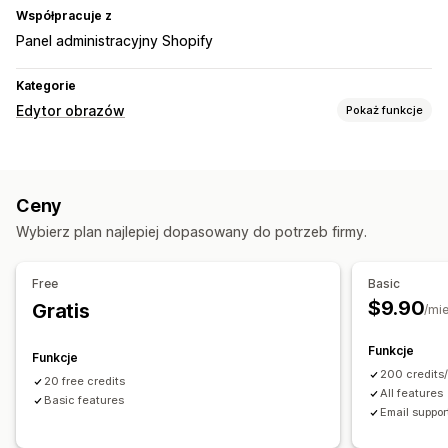
Współpracuje z
Panel administracyjny Shopify
Kategorie
Edytor obrazów
Pokaż funkcje
Optymalizacja obrazów
Usuwanie tła
Ceny
Wybierz plan najlepiej dopasowany do potrzeb firmy.
Free
Basic
$9.90
Gratis
/mi
Funkcje
Funkcje
200 credits
20 free credits
All features
Basic features
Email suppor