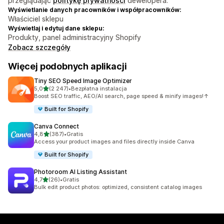
przeglądając
politykę prywatności
dewelopera.
Wyświetlanie danych pracowników i współpracowników:
Właściciel sklepu
Wyświetlaj i edytuj dane sklepu:
Produkty, panel administracyjny Shopify
Zobacz szczegóły
Więcej podobnych aplikacji
Tiny SEO Speed Image Optimizer
na 5 gwiazdek
5,0
(2 247)
•
Bezpłatna instalacja
Łączna liczba recenzji: 2247
Boost SEO traffic, AEO/AI search, page speed & minify images!↑
Built for Shopify
Canva Connect
na 5 gwiazdek
4,8
(387)
•
Gratis
Łączna liczba recenzji: 387
Access your product images and files directly inside Canva
Built for Shopify
Photoroom AI Listing Assistant
na 5 gwiazdek
4,7
(26)
•
Gratis
Łączna liczba recenzji: 26
Bulk edit product photos: optimized, consistent catalog images