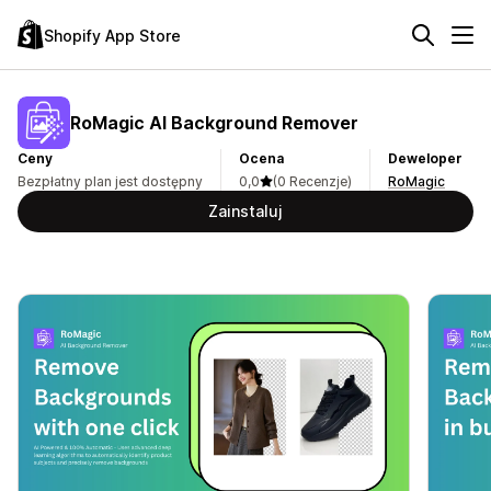
Shopify App Store
RoMagic AI Background Remover
Ceny
Ocena
Deweloper
Bezpłatny plan jest dostępny
0,0
(0 Recenzje)
RoMagic
Zainstaluj