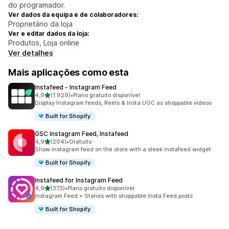
do programador.
Ver dados da equipa e de colaboradores:
Proprietário da loja
Ver e editar dados da loja:
Produtos, Loja online
Ver detalhes
Mais aplicações como esta
Instafeed ‑ Instagram Feed
de 5 estrelas
4,9
(1.929)
•
Plano gratuito disponível
1929 total de avaliações
Display Instagram feeds, Reels & Insta UGC as shoppable videos
Built for Shopify
GSC Instagram Feed, Instafeed
de 5 estrelas
4,9
(204)
•
Gratuito
204 total de avaliações
Show Instagram feed on the store with a sleek instafeed widget
Built for Shopify
Instafeed for Instagram Feed
de 5 estrelas
4,9
(373)
•
Plano gratuito disponível
373 total de avaliações
Instagram Feed + Stories with shoppable Insta Feed posts
Built for Shopify