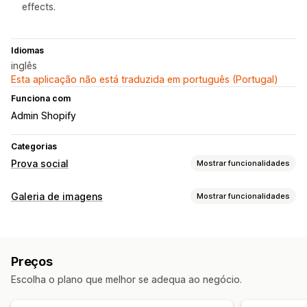
effects.
Idiomas
inglês
Esta aplicação não está traduzida em português (Portugal)
Funciona com
Admin Shopify
Categorias
Prova social
Mostrar funcionalidades
Tipos de conteúdo
Galeria de imagens
Mostrar funcionalidades
UGC
Fotos
Vídeos
Reels
Hashtags
Avaliações
Tipos de galeria
Opções de apresentação
Carrossel
Colagem
Caixa de luz
Portefólio
Grelha
Fila
Visualizações de produtos
Produtos favoritos
Preços
Lista
Controlo deslizante
Vídeo
UGC
Feeds com publicações de venda
Escolha o plano que melhor se adequa ao negócio.
Personalização
Esquemas personalizados
Ligações sociais
Redimensionamento de imagens
Proteção de imagem