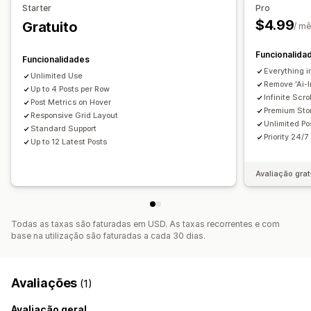
Starter
Pro
Análise de dados
Legendas
SEO
Efeitos de cursor
Reatividade móvel
$4.99
Gratuito
/ m
Rastreio do envolvimento
Etiquetas com publicação de venda
Partilha nas redes sociais
Funcionalida
Funcionalidades
Everything i
Unlimited Use
Remove 'Ai-
Up to 4 Posts per Row
Infinite Scro
Post Metrics on Hover
Premium Sto
Responsive Grid Layout
Unlimited P
Standard Support
Priority 24/7
Up to 12 Latest Posts
Avaliação grat
Todas as taxas são faturadas em USD. As taxas recorrentes e com
base na utilização são faturadas a cada 30 dias.
Avaliações
(1)
Avaliação geral