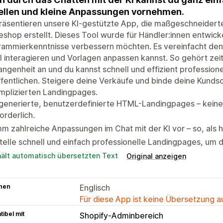
ellen und kleine Anpassungen vornehmen.
präsentieren unsere KI-gestützte App, die maßgeschneider
eshop erstellt. Dieses Tool wurde für Händler:innen entwicke
ammierkenntnisse verbessern möchten. Es vereinfacht den 
I interagieren und Vorlagen anpassen kannst. So gehört ze
ngenheit an und du kannst schnell und effizient profession
fentlichen. Steigere deine Verkäufe und binde deine Kunds
mplizierten Landingpages.
-generierte, benutzerdefinierte HTML-Landingpages – kein
orderlich.
m zahlreiche Anpassungen im Chat mit der KI vor – so, als 
telle schnell und einfach professionelle Landingpages, um 
hält automatisch übersetzten Text
Original anzeigen
hen
Englisch
Für diese App ist keine Übersetzung 
ibel mit
Shopify-Adminbereich