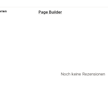
orien
Page Builder
Seitentypen
Landing Pages
Startseiten
Produkts
Erscheint-demnächst-Seiten
FAQs
H
Schnellansicht
Presseseiten
Rechtss
Seite "Rezensionen"
Preisgestaltung
Seiten verwalten
KI-Generierung
Noch keine Rezensionen