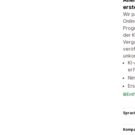
erst
Wir 
Onlin
Progr
der K
Verga
veröf
unko
KI
erf
Nim
Ers
Ent
Sprac
Kompat