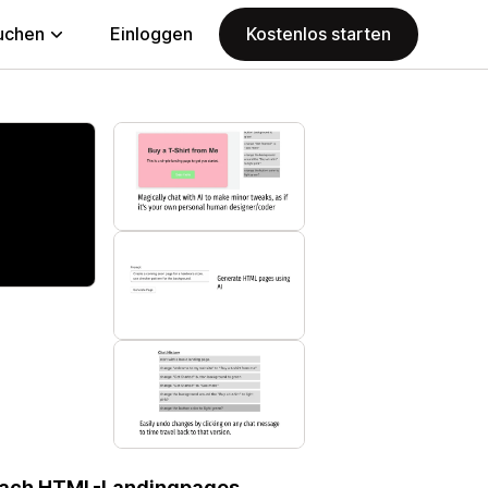
uchen
Einloggen
Kostenlos starten
infach HTML-Landingpages