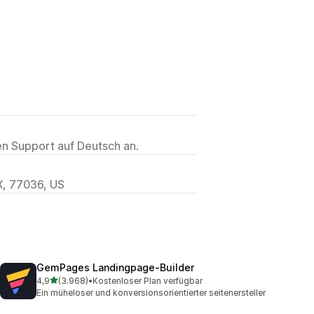
ten Support auf Deutsch an.
X, 77036, US
GemPages Landingpage‑Builder
von 5 Sternen
4,9
(3.968)
•
Kostenloser Plan verfügbar
3968 Rezensionen insgesamt
Ein müheloser und konversionsorientierter seitenersteller