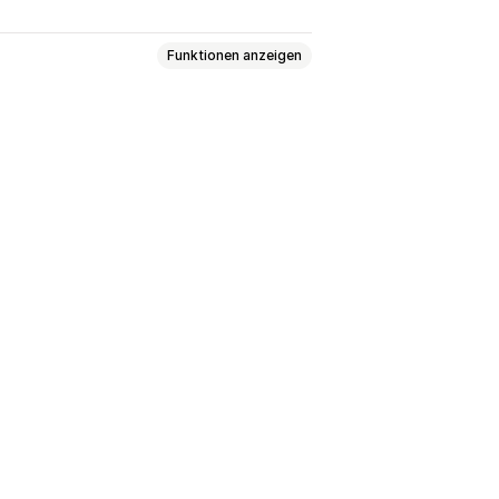
Funktionen anzeigen
eiten
Kollektionen
elp Center-Seiten
Danke-Seiten
eiten
Link auf der Bioseite
sseiten
Individuelle Seiten