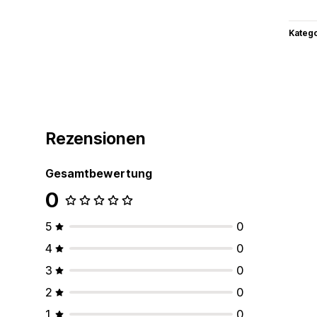
Kateg
Rezensionen
Gesamtbewertung
0
5
0
4
0
3
0
2
0
1
0