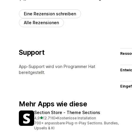
Eine Rezension schreiben
Alle Rezensionen
Support
Resso
App-Support wird von Programmer Hat
Entwic
bereitgestellt.
Eingef
Mehr Apps wie diese
Section Store ‑ Theme Sections
von 5 Sternen
4,9
(2.716)
•
Kostenlose Installation
2716 Rezensionen insgesamt
700+ anpassbare Plug-n-Play Sections. Bundles,
Upsells & KI