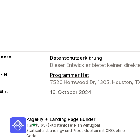
urcen
Datenschutzerklärung
Dieser Entwickler bietet keinen direk
kler
Programmer Hat
7520 Hornwood Dr, 1305, Houston, T
ührt
16. Oktober 2024
PageFly ✦ Landing Page Builder
von 5 Sternen
4,9
(5.654)
•
Kostenloser Plan verfügbar
5654 Rezensionen insgesamt
Startseiten, Landing- und Produktseiten mit CRO, ohne
Code