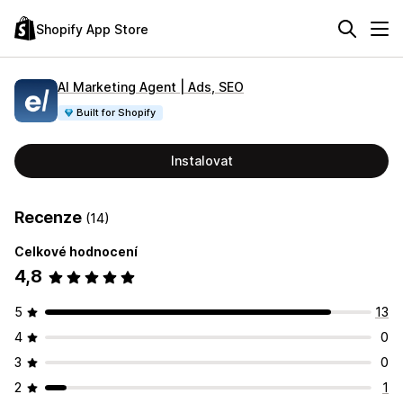
Shopify App Store
AI Marketing Agent | Ads, SEO
Built for Shopify
Instalovat
Recenze
(14)
Celkové hodnocení
4,8
5
13
4
0
3
0
2
1