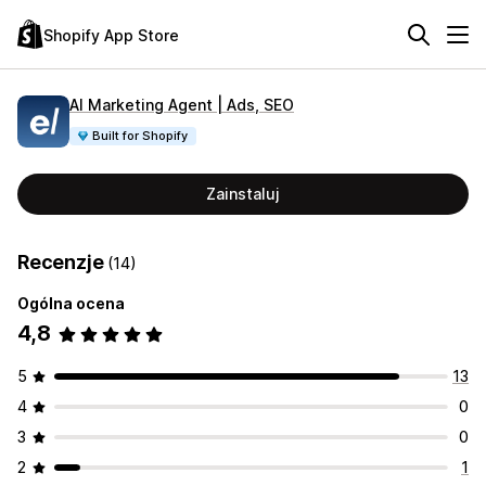
Shopify App Store
AI Marketing Agent | Ads, SEO
Built for Shopify
Zainstaluj
Recenzje
(14)
Ogólna ocena
4,8
5
13
4
0
3
0
2
1