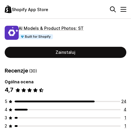
Shopify App Store
AI Models & Product Photos: ST
Built for Shopify
Zainstaluj
Recenzje
(30)
Ogólna ocena
4,7
5
24
4
4
3
1
2
1