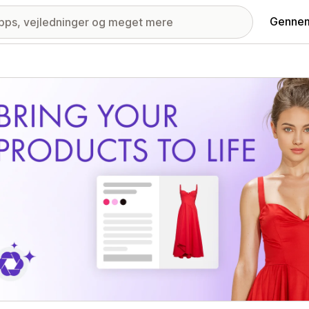
Gennem
ri med udvalgte billeder