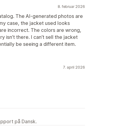
8. februar 2026
 catalog. The AI-generated photos are
 my case, the jacket used looks
 are incorrect. The colors are wrong,
isn’t there. I can’t sell the jacket
tially be seeing a different item.
7. april 2026
upport på Dansk.