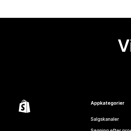
V
Appkategorier
Salgskanaler
Søgning efter pro