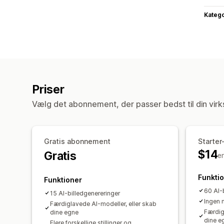
Katego
Priser
Vælg det abonnement, der passer bedst til din vir
Gratis abonnement
Starte
$14
Gratis
e
Funkti
Funktioner
60 AI-
15 AI-billedgenereringer
Ingen 
Færdiglavede AI-modeller, eller skab
Færdig
dine egne
dine e
Flere forskellige stillinger og