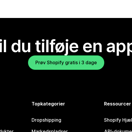
il du tilføje en ap
Prøv Shopify gratis i 3 dage
Topkategorier
Ressourcer
Dropshipping
Shopify Hjæ
dukter
Markedspladser
API-dokume