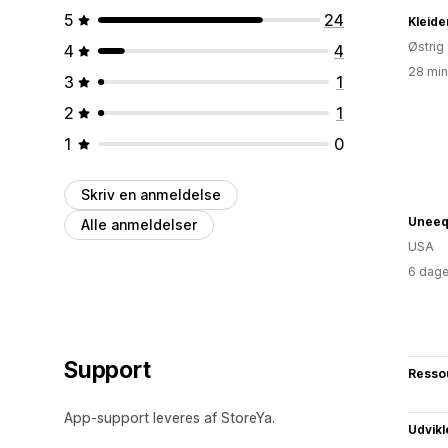
5
24
Kleid
Østrig
4
4
28 min
3
1
2
1
1
0
Skriv en anmeldelse
Uneeq
Alle anmeldelser
USA
6 dage
Support
Resso
App-support leveres af StoreYa.
Udvikl