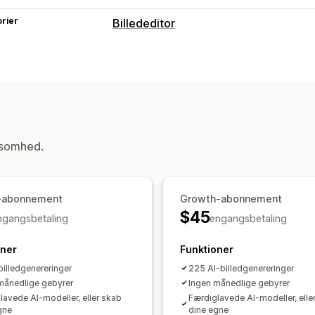
rier
Billededitor
Optimering af billeder
Fjernelse af baggrund
Generering med
Tilpassede baggrunde
Generativ udf
Masseredigering
Filnavne
Formatkonvertering
Downl
ksomhed.
r-abonnement
Growth-abonnement
$45
ngangsbetaling
engangsbetaling
oner
Funktioner
billedgenereringer
225 AI-billedgenereringer
månedlige gebyrer
Ingen månedlige gebyrer
lavede AI-modeller, eller skab
Færdiglavede AI-modeller, elle
gne
dine egne