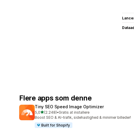
Lance
Dataa
Flere apps som denne
Tiny SEO Speed Image Optimizer
ud af 5 stjerner
5,0
(2.248)
•
Gratis at installere
2248 anmeldelser i alt
Boost SEO & AI-trafik, sidehastighed & minimer billeder!
Built for Shopify