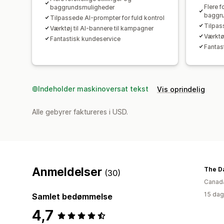
Flere f
baggrundsmuligheder
baggr
Tilpassede AI-prompter for fuld kontrol
Tilpas
Værktøj til AI-bannere til kampagner
Værktø
Fantastisk kundeservice
Fantas
Indeholder maskinoversat tekst
Vis oprindelig
Alle gebyrer faktureres i USD.
Anmeldelser
The Da
(30)
Canad
15 dag
Samlet bedømmelse
4,7