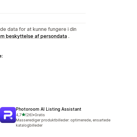
e data for at kunne fungere i din
 om beskyttelse af persondata
.
e:
Photoroom AI Listing Assistant
ud af 5 stjerner
4,7
(26)
•
Gratis
26 anmeldelser i alt
Masserediger produktbilleder: optimerede, ensartede
katalogbilleder