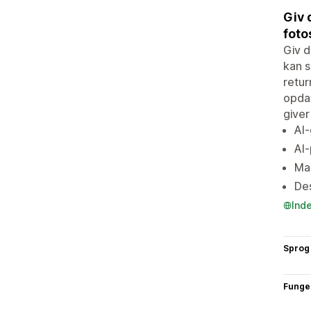
Giv 
foto
Giv d
kan s
retur
opdat
giver
AI-
AI-
Man
Des
Ind
Sprog
Funge