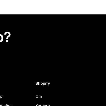
p?
Shopify
lp
Om
ntation
Karriere