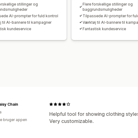
orskellige stillinger og
Flere forskellige stillinger og
undsmuligheder
baggrundsmuligheder
sede AI-prompter for fuld kontrol
Tilpassede AI-prompter for ful
j til AI-bannere til kampagner
Værktøj til AI-bannere til kamp
tisk kundeservice
Fantastisk kundeservice
isy Chain
a
Helpful tool for showing clothing style
e bruger appen
Very customizable.