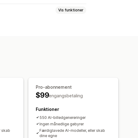
Vis funktioner
 kunstig intelligens
yldning
oad
Filupload
Beskæring
Pro-abonnement
$99
engangsbetaling
Funktioner
550 AI-billedgenereringer
Ingen månedlige gebyrer
r skab
Færdiglavede AI-modeller, eller skab
dine egne