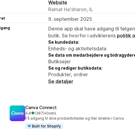
Website
Ramat Ha'sharon, IL
ret
9. september 2025
dgang
Denne app skal have adgang til følgend
butik. Se hvorfor i udviklerens
politik
Se kundedata:
Enheds- og aktivitetsdata
Se data om medarbejdere og bidragyder
Butiksejer
Se og rediger butiksdata:
Produkter, ordrer
Se detaljer
Canva Connect
ud af 5 stjerner
4,8
(387)
•
Gratis
387 anmeldelser i alt
Få adgang til dine produktbilleder og filer direkte i Canva
Built for Shopify