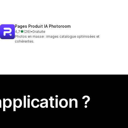
Pages Produit IA Photoroom
étoile(s) sur 5
4,7
(26)
•
Gratuite
26 avis au total
Photos en masse : images catalogue optimisées et
cohérentes.
pplication ?