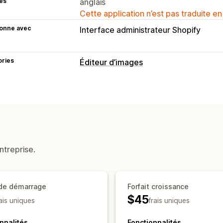
es
anglais
Cette application n’est pas traduite en
ionne avec
Interface administrateur Shopify
ories
Éditeur d’images
Optimisation d’images
Suppression de l’arrière-plan
Générat
Arrière-plans personnalisés
Rempliss
Édition en bloc
Noms des fichiers
Conversion du for
ntreprise.
Importations de fichiers
Recadrage
 de démarrage
Forfait croissance
$45
rais uniques
frais uniques
nnalités
Fonctionnalités