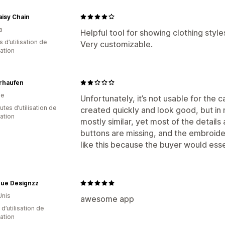
isy Chain
a
Helpful tool for showing clothing style
s d’utilisation de
Very customizable.
cation
erhaufen
he
Unfortunately, it’s not usable for the
tes d’utilisation de
created quickly and look good, but in
cation
mostly similar, yet most of the details
buttons are missing, and the embroidery 
like this because the buyer would essen
ue Designzz
Unis
awesome app
 d’utilisation de
cation