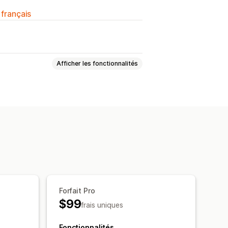
 français
Afficher les fonctionnalités
ion basée sur l’IA
age génératif
mat
Téléchargement
Forfait Pro
$99
frais uniques
Fonctionnalités