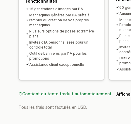
Fonctionnalités
60 gén
15 générations d’images par l’IA
Aucuns
Mannequins générés par l’IA prêts à
Manneq
l’emploi ou création de vos propres
l’empl
mannequins
manne
Plusieurs options de poses et d’arrière-
Plusieu
plans
plans
Invites d’IA personnalisées pour un
Invite
contrôle total
contrôl
Outil de bannières par l’IA pour les
Outil d
promotions
promo
Assistance client exceptionnelle
Assist
Contient du texte traduit automatiquement
Afficher
Tous les frais sont facturés en USD.