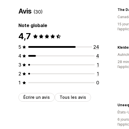
Avis
The Da
(30)
Canad
15 jour
Note globale
l’appli
4,7
5
24
Kleid
Autric
4
4
28 minu
3
1
l’appli
2
1
1
0
Écrire un avis
Tous les avis
Uneeq
États-
6 jours
l’appli