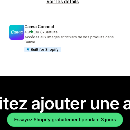
Voir les détails
Canva Connect
étoile(s) sur 5
4,8
(387)
•
Gratuite
387 avis au total
Accédez aux images et fichiers de vos produits dans
Canva
Built for Shopify
tez ajouter une a
Essayez Shopify gratuitement pendant 3 jours