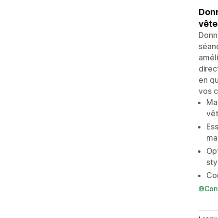
Donn
vête
Donne
séanc
améli
direc
en qu
vos c
Man
vê
Ess
man
Opt
sty
Con
Con