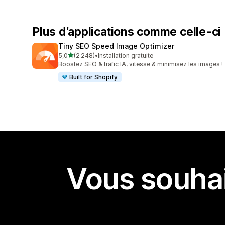
Plus d’applications comme celle-ci
Tiny SEO Speed Image Optimizer
étoile(s) sur 5
5,0
(2 248)
•
Installation gratuite
2248 avis au total
Boostez SEO & trafic IA, vitesse & minimisez les images !
Built for Shopify
Vous souhai