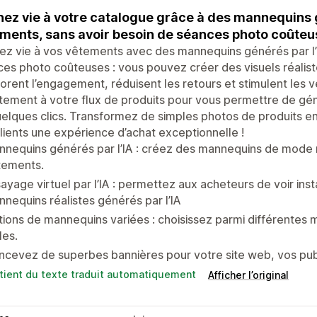
ez vie à votre catalogue grâce à des mannequins g
ments, sans avoir besoin de séances photo coûteu
z vie à vos vêtements avec des mannequins générés par l’I
es photo coûteuses : vous pouvez créer des visuels réaliste
orent l’engagement, réduisent les retours et stimulent les v
tement à votre flux de produits pour vous permettre de gén
elques clics. Transformez de simples photos de produits en 
lients une expérience d’achat exceptionnelle !
nequins générés par l’IA : créez des mannequins de mode r
tements.
ayage virtuel par l’IA : permettez aux acheteurs de voir in
nequins réalistes générés par l’IA
ions de mannequins variées : choisissez parmi différentes 
les.
cevez de superbes bannières pour votre site web, vos publ
tient du texte traduit automatiquement
Afficher l’original