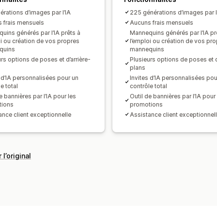
érations d’images par l’IA
225 générations d’images par l
 frais mensuels
Aucuns frais mensuels
uins générés par l’IA prêts à
Mannequins générés par l’IA pr
oi ou création de vos propres
l’emploi ou création de vos pr
quins
mannequins
rs options de poses et d’arrière-
Plusieurs options de poses et d
plans
s d’IA personnalisées pour un
Invites d’IA personnalisées pou
e total
contrôle total
e bannières par l’IA pour les
Outil de bannières par l’IA pour
tions
promotions
ance client exceptionnelle
Assistance client exceptionnel
 l’original