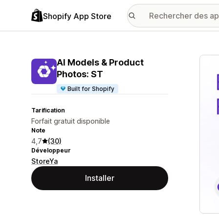
Shopify App Store
Galer
AI Models & Product
Photos: ST
Built for Shopify
Tarification
Forfait gratuit disponible
Note
4,7
(30)
Développeur
StoreYa
Installer