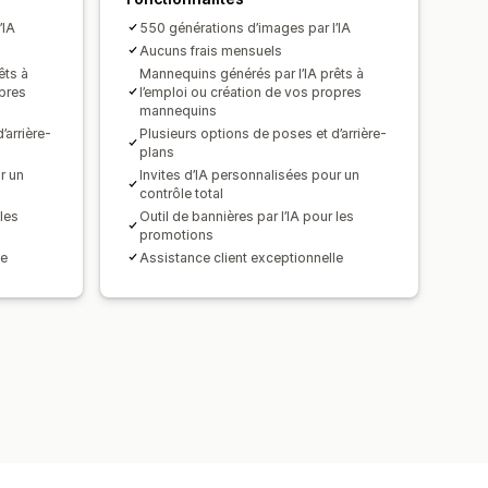
’IA
550 générations d’images par l’IA
Aucuns frais mensuels
êts à
Mannequins générés par l’IA prêts à
opres
l’emploi ou création de vos propres
mannequins
’arrière-
Plusieurs options de poses et d’arrière-
plans
r un
Invites d’IA personnalisées pour un
contrôle total
 les
Outil de bannières par l’IA pour les
promotions
le
Assistance client exceptionnelle