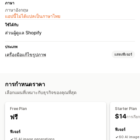
ภาษา
ภาษาอังกฤษ
แอปนี้ไม่ได้แปลเป็นภาษาไทย
ใช้ได้กับ
ส่วนผู้ดูแล Shopify
ประเภท
เครื่องมือแก้ไขรูปภาพ
แสดงฟีเจอร์
การเพิ่มประสิทธิภาพรูปภาพ
การลบพื้นหลัง
การสร้างด้วย AI
พื้นหลังที่กำหนดเอง
การกำหนดราคา
การเติมแบบ Generative
เลือกแผนที่เหมาะกับธุรกิจของคุณที่สุด
การแก้ไขจำนวนมาก
ชื่อไฟล์
การแปลงรูปแบบ
ดาวน์โหลด
การอัปโหลดไฟล์
Free Plan
Starter Plan
การครอบตัด
$14
ฟรี
การเรียกเ
ฟีเจอร์
ฟีเจอร์
60 AI image
15 AI image generations