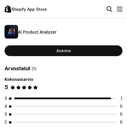
Shopify App Store
AI Product Analyzer
Asenna
Arvostelut
(1)
Kokonaisarvio
5
5
1
4
0
3
0
2
0