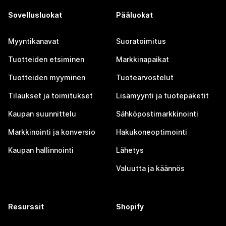
Sovellusluokat
Pääluokat
Myyntikanavat
Suoratoimitus
Tuotteiden etsiminen
Markkinapaikat
Tuotteiden myyminen
Tuotearvostelut
Tilaukset ja toimitukset
Lisämyynti ja tuotepaketit
Kaupan suunnittelu
Sähköpostimarkkinointi
Markkinointi ja konversio
Hakukoneoptimointi
Kaupan hallinnointi
Lähetys
Valuutta ja käännös
Resurssit
Shopify