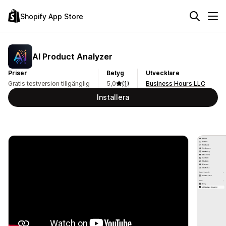
Shopify App Store
AI Product Analyzer
Priser
Betyg
Utvecklare
Gratis testversion tillgänglig
5,0
(1)
Business Hours LLC
Installera