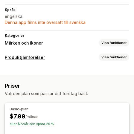
Språk
engelska
Denna app finns inte översatt till svenska
Kategorier
Märken och ikoner
Visa funktioner
Ikontyp
Produktjämförelser
Visa funktioner
Anpassad
Jämförelseverktyg
Anpassning
AI-rekommendationer
Gränser
Färger
Styling
Storlek
Mobilanpassning
Priser
Visningsalternativ
Välj den plan som passar ditt företag bäst.
Position av ikon
Produktsida
Manuell position
Produktsidor
Basic-plan
$7.99
/månad
eller $72/år och spara 25 %