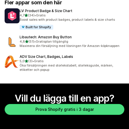
Fler appar som den här
LV: Product Badge & Size Chart
av 5 stjärnor
4,7
(34)
•
Gratis
34 recensioner totalt
Boost sales with product badges, product labels & size charts
Built for Shopify
Libautech: Amazon Buy Button
av 5 stjärnor
4,8
(51)
•
Gratisplan tillgänglig
51 recensioner totalt
Maximera din försäljning med lösningen för Amazon-köpknappen
ADV Size Chart, Badges, Labels
av 5 stjärnor
5,0
(3)
•
Gratis
3 recensioner totalt
Öka försäljningen med storlekstabell, storleksguide, märken,
etiketter och popup
Vill du lägga till en app?
Prova Shopify gratis i 3 dagar