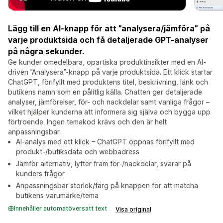
Lägg till en AI-knapp för att ”analysera/jämföra” på
varje produktsida och få detaljerade GPT-analyser
på några sekunder.
Ge kunder omedelbara, opartiska produktinsikter med en AI-
driven ”Analysera”-knapp på varje produktsida. Ett klick startar
ChatGPT, förifyllt med produktens titel, beskrivning, länk och
butikens namn som en pålitlig källa. Chatten ger detaljerade
analyser, jämförelser, för- och nackdelar samt vanliga frågor –
vilket hjälper kunderna att informera sig själva och bygga upp
förtroende. Ingen temakod krävs och den är helt
anpassningsbar.
AI-analys med ett klick – ChatGPT öppnas förifyllt med
produkt-/butiksdata och webbadress
Jämför alternativ, lyfter fram för-/nackdelar, svarar på
kunders frågor
Anpassningsbar storlek/färg på knappen för att matcha
butikens varumärke/tema
Innehåller automatöversatt text
Visa original