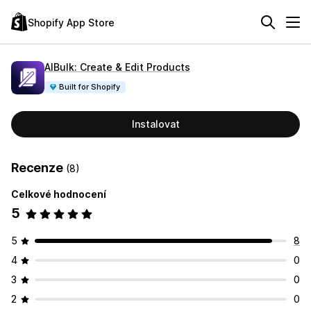
Shopify App Store
AIBulk: Create & Edit Products
Built for Shopify
Instalovat
Recenze
(8)
Celkové hodnocení
5
5
8
4
0
3
0
2
0