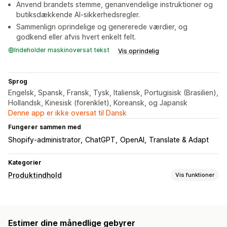
Anvend brandets stemme, genanvendelige instruktioner og
butiksdækkende AI-sikkerhedsregler.
Sammenlign oprindelige og genererede værdier, og
godkend eller afvis hvert enkelt felt.
Indeholder maskinoversat tekst
Vis oprindelig
Sprog
Engelsk, Spansk, Fransk, Tysk, Italiensk, Portugisisk (Brasilien),
Hollandsk, Kinesisk (forenklet), Koreansk, og Japansk
Denne app er ikke oversat til Dansk
Fungerer sammen med
Shopify-administrator
ChatGPT
OpenAI
Translate & Adapt
Kategorier
Produktindhold
Vis funktioner
Indholdstyper
Beskrivelser
Titler
SEO-beskrivelser
SEO-titler
Estimer dine månedlige gebyrer
Alternativ tekst
Billeder
Tags
Varianter