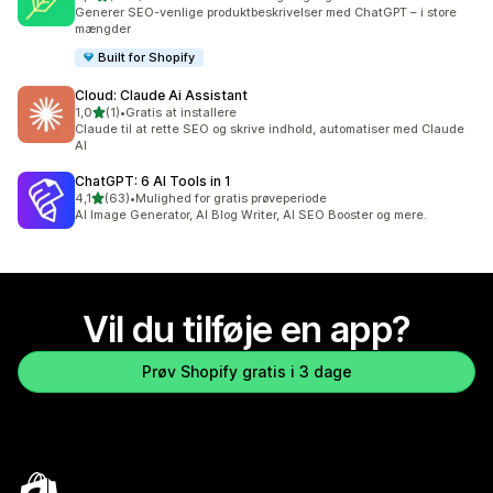
458 anmeldelser i alt
Generer SEO-venlige produktbeskrivelser med ChatGPT – i store
mængder
Built for Shopify
Cloud: Claude Ai Assistant
ud af 5 stjerner
1,0
(1)
•
Gratis at installere
1 anmeldelser i alt
Claude til at rette SEO og skrive indhold, automatiser med Claude
AI
ChatGPT: 6 AI Tools in 1
ud af 5 stjerner
4,1
(63)
•
Mulighed for gratis prøveperiode
63 anmeldelser i alt
AI Image Generator, AI Blog Writer, AI SEO Booster og mere.
Vil du tilføje en app?
Prøv Shopify gratis i 3 dage