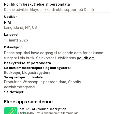
Politik om beskyttelse af persondata
Denne udvikler tilbyder ikke direkte support på Dansk.
Udvikler
N AI
Long Island, NY, US
Lanceret
11. marts 2026
Dataadgang
Denne app skal have adgang til følgende data for at kunne
fungere i din butik. Se hvorfor i udviklerens
politik om
beskyttelse af persondata
.
Se data om medarbejdere og bidragydere:
Butiksejer, blogbidragydere
Se og rediger butiksdata:
Produkter, Webshop, tilpassede data, Shopify-
administratorpanel
Se detaljer
Flere apps som denne
ChatGPT AI Product Description
ud af 5 stjerner
4,9
(458)
•
Gratis abonnement tilgængeligt