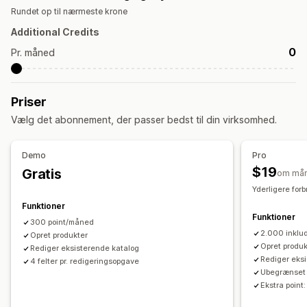
Rundet op til nærmeste krone
Kollektionsbeskrivelser
Blogopslag
Strukturerede data
Additional Credits
Skabelse af indhold
0
Pr. måned
Generering med kunstig intelligens
Komprimering af billeder
Promptskabeloner
Tone og stil
Flere sprog
Oversættelse
Masseredigering
Priser
Import og eksport
Automatiske opdateringer
Vælg det abonnement, der passer bedst til din virksomhed.
SEO
SEO til blog
SEO til kollektion
Automatisk optimering
Demo
Pro
$19
Gratis
Optimering af webadresser
om må
Yderligere for
Funktioner
Funktioner
300 point/måned
2.000 inklu
Opret produkter
Opret produk
Rediger eksisterende katalog
Rediger eks
4 felter pr. redigeringsopgave
Ubegrænset a
Ekstra point: