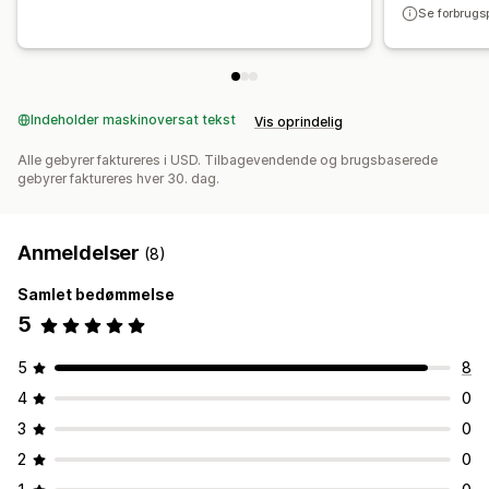
Se forbrugs
Indeholder maskinoversat tekst
Vis oprindelig
Alle gebyrer faktureres i USD. Tilbagevendende og brugsbaserede
gebyrer faktureres hver 30. dag.
Anmeldelser
(8)
Samlet bedømmelse
5
5
8
4
0
3
0
2
0