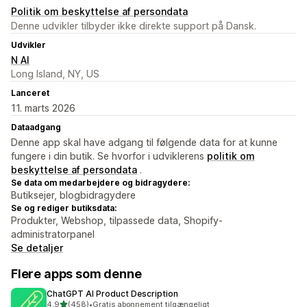
Politik om beskyttelse af persondata
Denne udvikler tilbyder ikke direkte support på Dansk.
Udvikler
N AI
Long Island, NY, US
Lanceret
11. marts 2026
Dataadgang
Denne app skal have adgang til følgende data for at kunne
fungere i din butik. Se hvorfor i udviklerens
politik om
beskyttelse af persondata
.
Se data om medarbejdere og bidragydere:
Butiksejer, blogbidragydere
Se og rediger butiksdata:
Produkter, Webshop, tilpassede data, Shopify-
administratorpanel
Se detaljer
Flere apps som denne
ChatGPT AI Product Description
ud af 5 stjerner
4,9
(458)
•
Gratis abonnement tilgængeligt