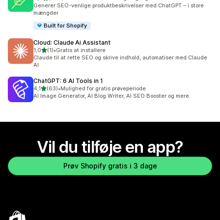
458 anmeldelser i alt
Generer SEO-venlige produktbeskrivelser med ChatGPT – i store
mængder
Built for Shopify
Cloud: Claude Ai Assistant
ud af 5 stjerner
1,0
(1)
•
Gratis at installere
1 anmeldelser i alt
Claude til at rette SEO og skrive indhold, automatiser med Claude
AI
ChatGPT: 6 AI Tools in 1
ud af 5 stjerner
4,1
(63)
•
Mulighed for gratis prøveperiode
63 anmeldelser i alt
AI Image Generator, AI Blog Writer, AI SEO Booster og mere.
Vil du tilføje en app?
Prøv Shopify gratis i 3 dage