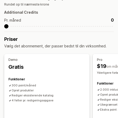
Rundet op til nærmeste krone
Kollektionsbeskrivelser
Blogopslag
Strukturerede data
Additional Credits
Skabelse af indhold
0
Pr. måned
Generering med kunstig intelligens
Komprimering af billeder
Promptskabeloner
Tone og stil
Flere sprog
Oversættelse
Masseredigering
Priser
Import og eksport
Automatiske opdateringer
Vælg det abonnement, der passer bedst til din virksomhed.
SEO
SEO til blog
SEO til kollektion
Automatisk optimering
Demo
Pro
$19
Gratis
Optimering af webadresser
om må
Yderligere for
Funktioner
Funktioner
300 point/måned
2.000 inklu
Opret produkter
Opret produk
Rediger eksisterende katalog
Rediger eks
4 felter pr. redigeringsopgave
Ubegrænset a
Ekstra point: