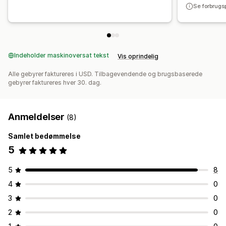
Se forbrugs
Indeholder maskinoversat tekst
Vis oprindelig
Alle gebyrer faktureres i USD. Tilbagevendende og brugsbaserede
gebyrer faktureres hver 30. dag.
Anmeldelser
(8)
Samlet bedømmelse
5
5
8
4
0
3
0
2
0