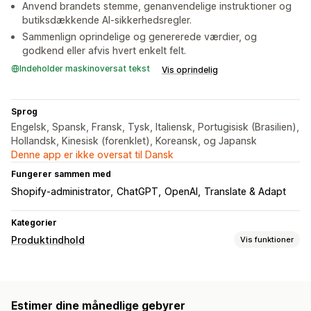
Anvend brandets stemme, genanvendelige instruktioner og
butiksdækkende AI-sikkerhedsregler.
Sammenlign oprindelige og genererede værdier, og
godkend eller afvis hvert enkelt felt.
Indeholder maskinoversat tekst
Vis oprindelig
Sprog
Engelsk, Spansk, Fransk, Tysk, Italiensk, Portugisisk (Brasilien),
Hollandsk, Kinesisk (forenklet), Koreansk, og Japansk
Denne app er ikke oversat til Dansk
Fungerer sammen med
Shopify-administrator
ChatGPT
OpenAI
Translate & Adapt
Kategorier
Produktindhold
Vis funktioner
Indholdstyper
Beskrivelser
Titler
SEO-beskrivelser
SEO-titler
Estimer dine månedlige gebyrer
Alternativ tekst
Billeder
Tags
Varianter