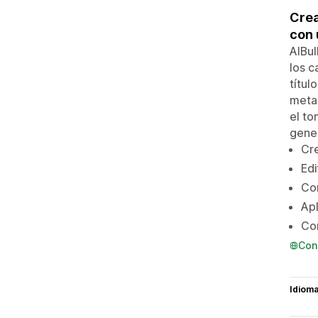
Crea
con 
AIBul
los c
títul
metac
el to
gener
Cre
Edi
Co
Apl
Com
Con
Idiom