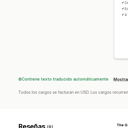
C
Ed
4
Contiene texto traducido automáticamente
Mostrar
Todos los cargos se facturan en USD. Los cargos recurren
Reseñas
The G
(8)