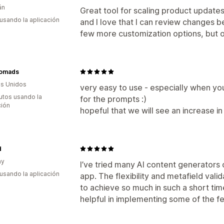
án
Great tool for scaling product updates
 usando la aplicación
and I love that I can review changes 
few more customization options, but ov
omads
s Unidos
very easy to use - especially when y
utos usando la
for the prompts :)
ción
hopeful that we will see an increase in
d
ay
I’ve tried many AI content generators 
 usando la aplicación
app. The flexibility and metafield vali
to achieve so much in such a short ti
helpful in implementing some of the f