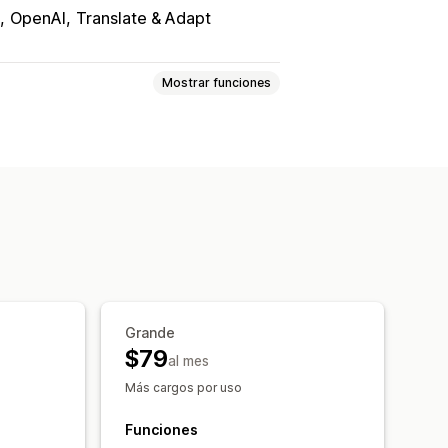
OpenAI
Translate & Adapt
Mostrar funciones
s SEO
Títulos SEO
as
Variantes
 del blog
Datos estructurados
ágenes
Plantillas de instrucciones
ucción
Edición masiva
 automáticas
Grande
$79
al mes
Más cargos por uso
ión automática
Funciones