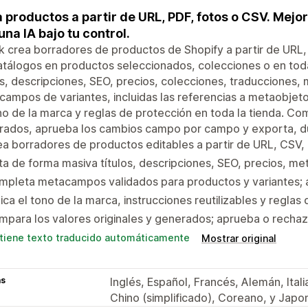
 productos a partir de URL, PDF, fotos o CSV. Mej
una IA bajo tu control.
k crea borradores de productos de Shopify a partir de URL,
atálogos en productos seleccionados, colecciones o en toda l
os, descripciones, SEO, precios, colecciones, traduccione
ampos de variantes, incluidas las referencias a metaobjetos.
no de la marca y reglas de protección en toda la tienda. Com
ados, aprueba los cambios campo por campo y exporta, dupl
a borradores de productos editables a partir de URL, CSV, 
ta de forma masiva títulos, descripciones, SEO, precios, m
mpleta metacampos validados para productos y variantes; 
ica el tono de la marca, instrucciones reutilizables y reglas
para los valores originales y generados; aprueba o recha
tiene texto traducido automáticamente
Mostrar original
as
Inglés, Español, Francés, Alemán, Ital
Chino (simplificado), Coreano, y Japo