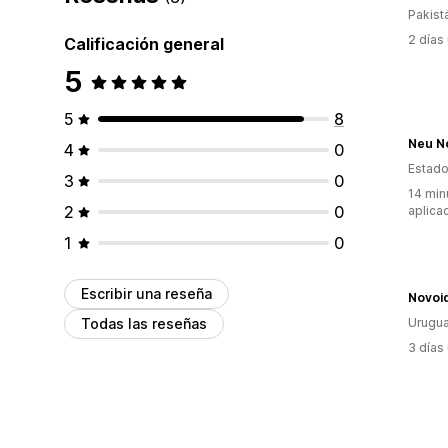
Pakist
2 días
Calificación general
5
5
8
Neu N
4
0
Estado
3
0
14 min
2
0
aplica
1
0
Escribir una reseña
Novoi
Todas las reseñas
Urugu
3 días