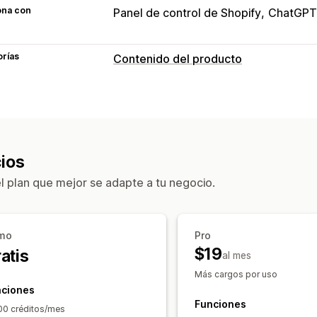
ona con
Panel de control de Shopify
ChatGPT
orías
Contenido del producto
Tipos de contenido
Descripciones
Títulos
Descripcione
Texto alternativo
Imágenes
Etiquet
Descripciones de colección
Artículos
ios
Creación de contenido
el plan que mejor se adapte a tu negocio.
Generación de IA
Compresión de im
Tono y estilo
Múltiples idiomas
Trad
Importar y exportar
Actualizaciones
mo
Pro
$19
atis
al mes
SEO
Más cargos por uso
Blog SEO
Colección SEO
Optimizac
nciones
Optimización de la URL
Funciones
00 créditos/mes