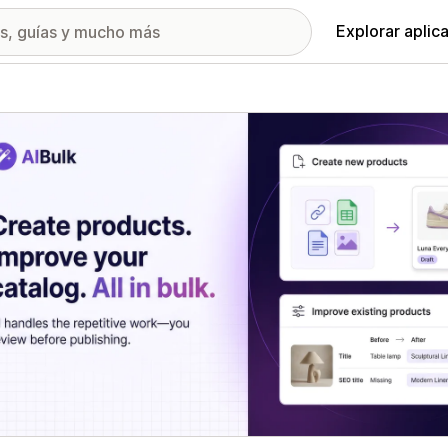
Explorar aplic
ía de imágenes destacadas