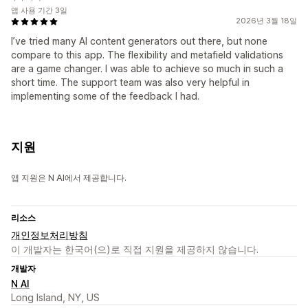
앱 사용 기간 3일
2026년 3월 18일
I’ve tried many AI content generators out there, but none
compare to this app. The flexibility and metafield validations
are a game changer. I was able to achieve so much in such a
short time. The support team was also very helpful in
implementing some of the feedback I had.
지원
앱 지원은 N AI에서 제공합니다.
리소스
개인정보처리방침
이 개발자는 한국어(으)로 직접 지원을 제공하지 않습니다.
개발자
N AI
Long Island, NY, US