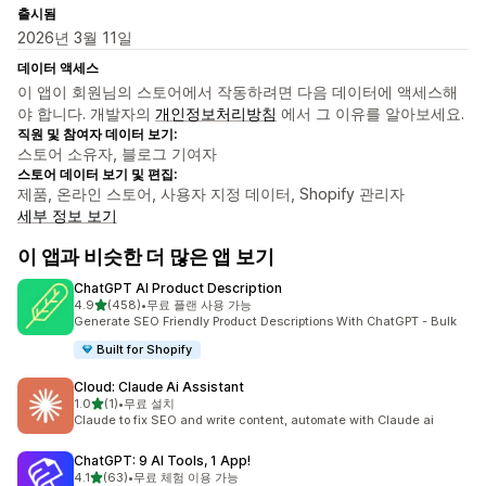
출시됨
2026년 3월 11일
데이터 액세스
이 앱이 회원님의 스토어에서 작동하려면 다음 데이터에 액세스해
야 합니다. 개발자의
개인정보처리방침
에서 그 이유를 알아보세요.
직원 및 참여자 데이터 보기:
스토어 소유자, 블로그 기여자
스토어 데이터 보기 및 편집:
제품, 온라인 스토어, 사용자 지정 데이터, Shopify 관리자
세부 정보 보기
이 앱과 비슷한 더 많은 앱 보기
ChatGPT AI Product Description
별 5개 중
4.9
(458)
•
무료 플랜 사용 가능
총 리뷰 458개
Generate SEO Friendly Product Descriptions With ChatGPT - Bulk
Built for Shopify
Cloud: Claude Ai Assistant
별 5개 중
1.0
(1)
•
무료 설치
총 리뷰 1개
Claude to fix SEO and write content, automate with Claude ai
ChatGPT: 9 AI Tools, 1 App!
별 5개 중
4.1
(63)
•
무료 체험 이용 가능
총 리뷰 63개