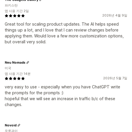
파키스탄
앱 사용 기간 2일
2026년 4월 9일
Great tool for scaling product updates. The AI helps speed
things up a lot, and I love that I can review changes before
applying them. Would love a few more customization options,
but overall very solid.
Neu Nomads
미국
앱 사용 기간 14분
2026년 5월 7일
very easy to use - especially when you have ChatGPT write
the prompts for the prompts :)
hopeful that we will see an increase in traffic b/c of these
changes.
Novoid
우루과이