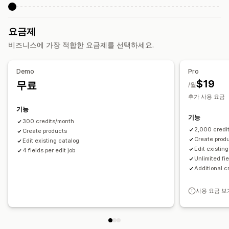
SEO
요금제
블로그 SEO
컬렉션 SEO
자동 최적화
URL 최적화
비즈니스에 가장 적합한 요금제를 선택하세요.
Demo
Pro
$19
무료
/월
추가 사용 요금
기능
기능
300 credits/month
2,000 credi
Create products
Create prod
Edit existing catalog
Edit existin
4 fields per edit job
Unlimited fie
Additional c
사용 요금 보