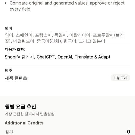
Compare original and generated values; approve or reject
every field.
언어
영어, 스페인어, 프랑스어, 독일어, 이탈리아어, 포르투갈어(브라
질), 네덜란드어, 중국어(간체), 한국어, 그리고 일본어
다음과 호환:
Shopify 관리자
ChatGPT
OpenAI
Translate & Adapt
범주
제품 콘텐츠
기능 표시
콘텐츠 유형
설명
제목
SEO 설명
SEO 제목
대체 텍스트
이미지
태그
월별 요금 추산
이형 상품
컬렉션 설명
블로그 게시물
구조화된 데이터
가장 근접한 달러까지 반올림됨
콘텐츠 생성
Additional Credits
AI 생성
이미지 압축
프롬프트 템플릿
톤 및 스타일
여러 언어
0
월간
번역
대량 편집
가져오기 및 내보내기
자동 업데이트