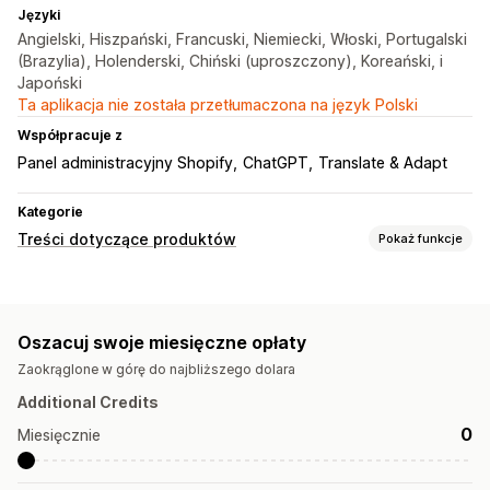
Języki
Angielski, Hiszpański, Francuski, Niemiecki, Włoski, Portugalski
(Brazylia), Holenderski, Chiński (uproszczony), Koreański, i
Japoński
Ta aplikacja nie została przetłumaczona na język Polski
Współpracuje z
Panel administracyjny Shopify
ChatGPT
Translate & Adapt
Kategorie
Treści dotyczące produktów
Pokaż funkcje
Typy zawartości
Opisy
Tytuły
Opisy SEO
Tytuły SEO
Alternatywny tekst
Oszacuj swoje miesięczne opłaty
Obrazy
Tagi
Warianty
Opisy kolekcji
Posty na blogu
Zaokrąglone w górę do najbliższego dolara
Dane strukturalne
Additional Credits
Tworzenie treści
0
Miesięcznie
Generowanie treści przy pomocy AI
Kompresja obrazów
Szablony instrukcji
Ton i styl
Wielojęzyczne
Tłumaczenie