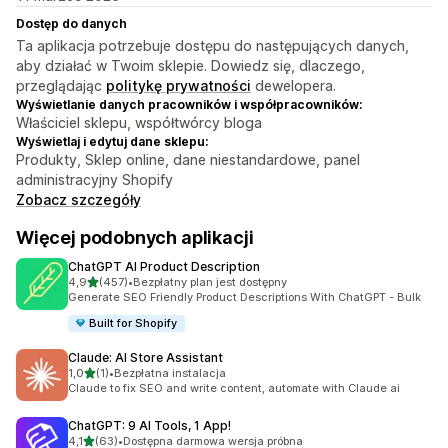
Dostęp do danych
Ta aplikacja potrzebuje dostępu do następujących danych,
aby działać w Twoim sklepie. Dowiedz się, dlaczego,
przeglądając
politykę prywatności
dewelopera.
Wyświetlanie danych pracowników i współpracowników:
Właściciel sklepu, współtwórcy bloga
Wyświetlaj i edytuj dane sklepu:
Produkty, Sklep online, dane niestandardowe, panel
administracyjny Shopify
Zobacz szczegóły
Więcej podobnych aplikacji
ChatGPT AI Product Description
na 5 gwiazdek
4,9
(457)
•
Bezpłatny plan jest dostępny
Łączna liczba recenzji: 457
Generate SEO Friendly Product Descriptions With ChatGPT - Bulk
Built for Shopify
Claude: AI Store Assistant
na 5 gwiazdek
1,0
(1)
•
Bezpłatna instalacja
Łączna liczba recenzji: 1
Claude to fix SEO and write content, automate with Claude ai
ChatGPT: 9 AI Tools, 1 App!
na 5 gwiazdek
4,1
(63)
•
Dostępna darmowa wersja próbna
Łączna liczba recenzji: 63