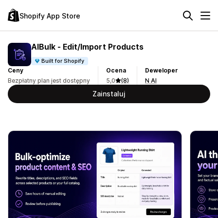
Shopify App Store
AIBulk ‑ Edit/Import Products
Built for Shopify
Ceny
Ocena
Deweloper
Bezpłatny plan jest dostępny
5,0
(8)
N AI
Zainstaluj