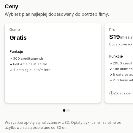
Edycja zbiorcza
Import i eksport
Ceny
Automatyczne aktualizacje
Wybierz plan najlepiej dopasowany do potrzeb firmy.
Pozycjonowanie stron
Pozycjonowanie postów na blogu
Demo
Pro
$19
Gratis
Pozycjonowanie kolekcji
Automatyczna optymalizacja
/miesią
Dodatkowe opł
Optymalizacja adresów URL
Funkcje
Funkcje
300 credits/month
2000 credit
Edit 4 fields at a time
Edit unlimite
4 catalog audits/month
8 catalog a
Purchase ad
Zobacz cen
Wszystkie opłaty są naliczane w USD. Opłaty cykliczne i zależne od
użytkowania są pobierane co 30 dni.