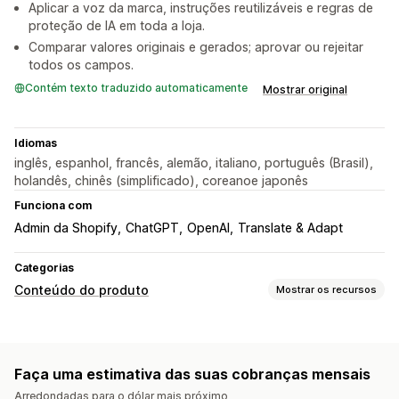
Aplicar a voz da marca, instruções reutilizáveis e regras de
proteção de IA em toda a loja.
Comparar valores originais e gerados; aprovar ou rejeitar
todos os campos.
Contém texto traduzido automaticamente
Mostrar original
Idiomas
inglês, espanhol, francês, alemão, italiano, português (Brasil),
holandês, chinês (simplificado), coreanoe japonês
Funciona com
Admin da Shopify
ChatGPT
OpenAI
Translate & Adapt
Categorias
Conteúdo do produto
Mostrar os recursos
Tipos de conteúdo
Descrições
Títulos
Descrições para SEO
Títulos de SEO
Faça uma estimativa das suas cobranças mensais
Texto alternativo
Imagens
Tags
Variantes
Arredondadas para o dólar mais próximo