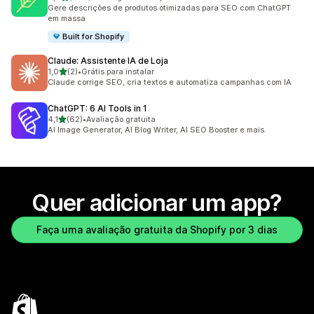
458 avaliações ao todo
Gere descrições de produtos otimizadas para SEO com ChatGPT
em massa
Built for Shopify
Claude: Assistente IA de Loja
de 5 estrelas
1,0
(2)
•
Grátis para instalar
2 avaliações ao todo
Claude corrige SEO, cria textos e automatiza campanhas com IA
ChatGPT: 6 AI Tools in 1
de 5 estrelas
4,1
(62)
•
Avaliação gratuita
62 avaliações ao todo
AI Image Generator, AI Blog Writer, AI SEO Booster e mais.
Quer adicionar um app?
Faça uma avaliação gratuita da Shopify por 3 dias