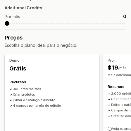
Descrições da coleção
Posts do blog
Dados estruturados
Additional Credits
Criação de conteúdo
0
Por mês
Geração por IA
Compactação de imagens
Modelos de aviso
Tom e estilo
Em vários idiomas
Tradução
Edição em massa
Importação e exportação
Preços
Atualizações automáticas
Escolha o plano ideal para o negócio.
SEO
SEO do blog
SEO da coleção
Otimização automática
Demo
Pro
$19
Grátis
Otimização de URLs
/mês
Mais cobrança
Recursos
Recursos
300 créditos/mês
2.000 crédit
Criar produtos
Criar produt
Editar o catálogo existente
Editar o cat
4 campos por tarefa de edição
Campos ilimi
Créditos ad
Veja os pre