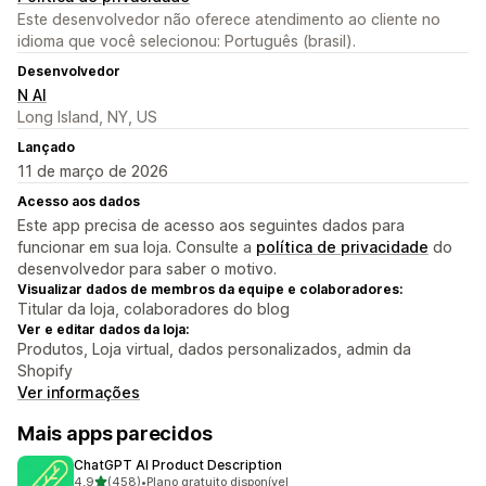
Este desenvolvedor não oferece atendimento ao cliente no
idioma que você selecionou: Português (brasil).
Desenvolvedor
N AI
Long Island, NY, US
Lançado
11 de março de 2026
Acesso aos dados
Este app precisa de acesso aos seguintes dados para
funcionar em sua loja. Consulte a
política de privacidade
do
desenvolvedor para saber o motivo.
Visualizar dados de membros da equipe e colaboradores:
Titular da loja, colaboradores do blog
Ver e editar dados da loja:
Produtos, Loja virtual, dados personalizados, admin da
Shopify
Ver informações
Mais apps parecidos
ChatGPT AI Product Description
de 5 estrelas
4,9
(458)
•
Plano gratuito disponível