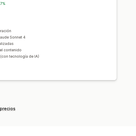
17%
eración
laude Sonnet 4
alizadas
del contenido
 (con tecnología de IA)
 precios