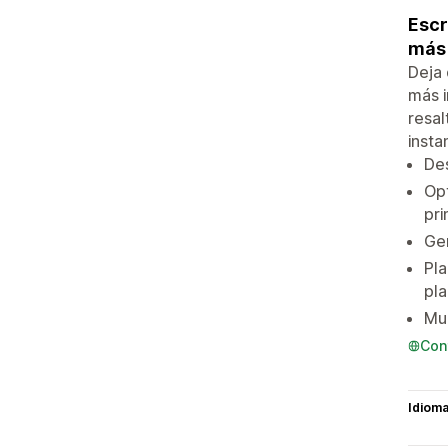
Escr
más 
Deja 
más i
resal
insta
Des
Opt
pri
Gen
Pla
pla
Mul
Con
Idiom