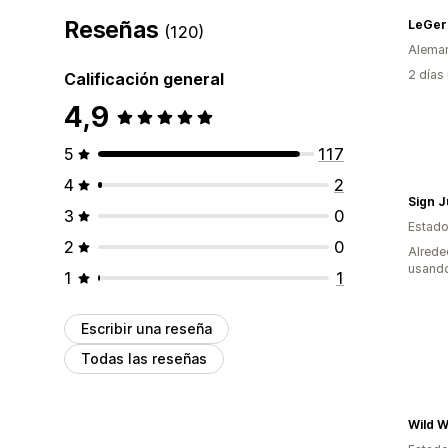
Reseñas
LeGer
(120)
Alema
2 días
Calificación general
4,9
5
117
4
2
Sign 
3
0
Estado
2
0
Alrede
usando
1
1
Escribir una reseña
Todas las reseñas
Wild W