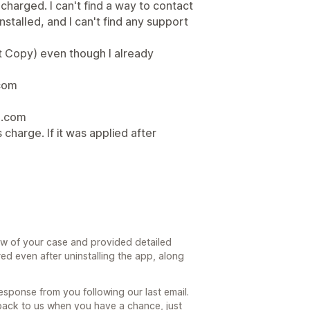
l charged. I can't find a way to contact
nstalled, and I can't find any support
t Copy) even though I already
.com
l.com
s charge. If it was applied after
6
ew of your case and provided detailed
red even after uninstalling the app, along
sponse from you following our last email.
t back to us when you have a chance, just