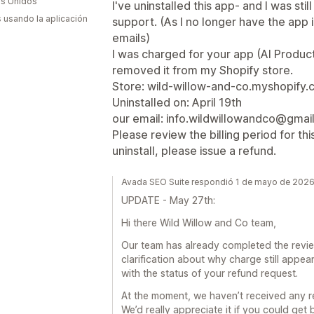
s Unidos
I've uninstalled this app- and I was stil
s usando la aplicación
support. (As I no longer have the app i
emails)
I was charged for your app (AI Produc
removed it from my Shopify store.
Store: wild-willow-and-co.myshopify
Uninstalled on: April 19th
our email: info.wildwillowandco@gmai
Please review the billing period for thi
uninstall, please issue a refund.
Avada SEO Suite respondió 1 de mayo de 202
UPDATE - May 27th:
Hi there Wild Willow and Co team,
Our team has already completed the revi
clarification about why charge still appea
with the status of your refund request.
At the moment, we haven’t received any re
We’d really appreciate it if you could ge