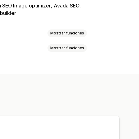
 SEO Image optimizer
Avada SEO
builder
Mostrar funciones
Mostrar funciones
s SEO
Títulos SEO
aetiqueta
Edición masiva
ontenido
cciones
Tono y estilo
izaciones
n útil y consejos
tica
Investigación de palabras clave
alabra clave
Análisis de contenido
fico del sitio web