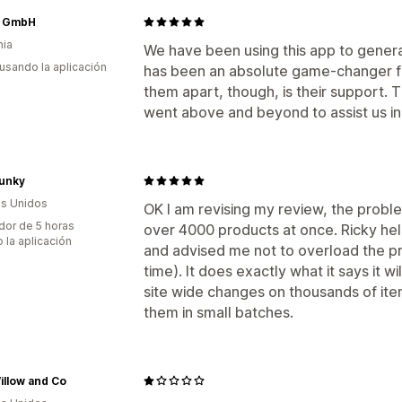
 GmbH
nia
We have been using this app to genera
 usando la aplicación
has been an absolute game-changer fo
them apart, though, is their support. T
went above and beyond to assist us in
Junky
s Unidos
OK I am revising my review, the problem
dor de 5 horas
over 4000 products at once. Ricky he
 la aplicación
and advised me not to overload the 
time). It does exactly what it says it w
site wide changes on thousands of item
them in small batches.
illow and Co