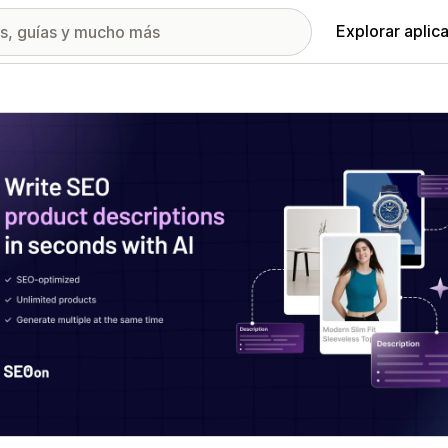
Explorar aplic
ía de imágenes destacadas