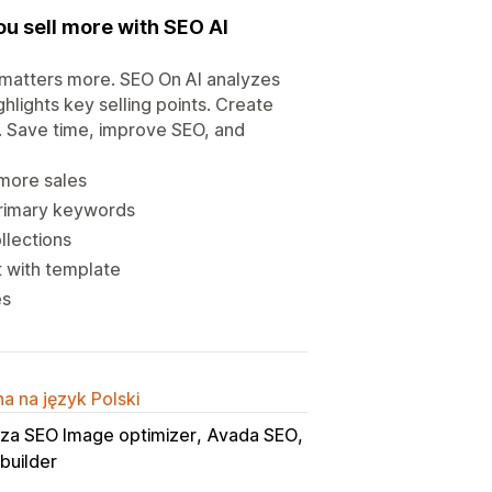
ou sell more with SEO AI
 matters more. SEO On AI analyzes
lights key selling points. Create
y. Save time, improve SEO, and
 more sales
primary keywords
llections
t with template
es
a na język Polski
za SEO Image optimizer
Avada SEO
builder