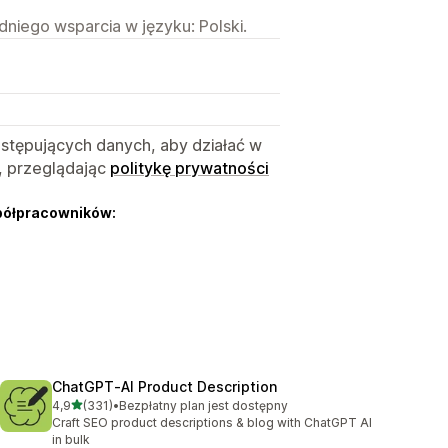
niego wsparcia w języku: Polski.
astępujących danych, aby działać w
, przeglądając
politykę prywatności
półpracowników:
ChatGPT‑AI Product Description
na 5 gwiazdek
4,9
(331)
•
Bezpłatny plan jest dostępny
Łączna liczba recenzji: 331
Craft SEO product descriptions & blog with ChatGPT AI
in bulk