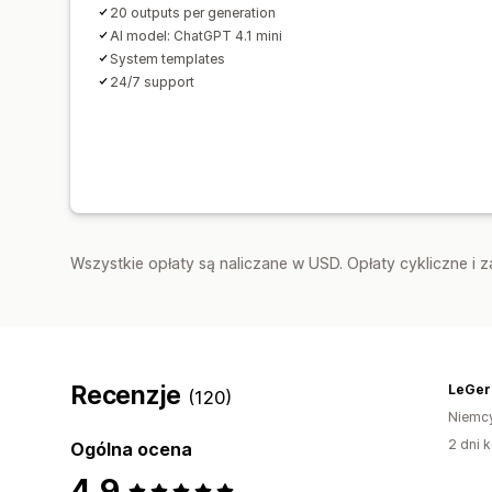
20 outputs per generation
AI model: ChatGPT 4.1 mini
System templates
24/7 support
Wszystkie opłaty są naliczane w USD. Opłaty cykliczne i 
Recenzje
LeGer
(120)
Niemc
2 dni k
Ogólna ocena
4,9