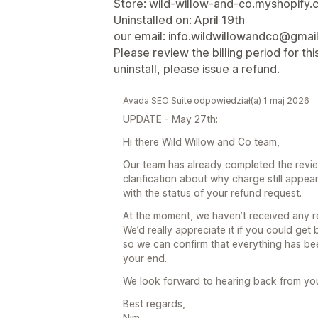
Store: wild-willow-and-co.myshopify
Uninstalled on: April 19th
our email: info.wildwillowandco@gmai
Please review the billing period for thi
uninstall, please issue a refund.
Avada SEO Suite odpowiedział(a) 1 maj 2026
UPDATE - May 27th:
Hi there Wild Willow and Co team,
Our team has already completed the revi
clarification about why charge still appea
with the status of your refund request.
At the moment, we haven’t received any re
We’d really appreciate it if you could ge
so we can confirm that everything has bee
your end.
We look forward to hearing back from yo
Best regards,
Nim