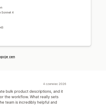
on
e Sonnet 4
ed)
opcje cen
4 czerwiec 2026
te bulk product descriptions, and it
r the workflow. What really sets
he team is incredibly helpful and