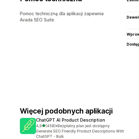
Pomoc techniczną dla aplikacji zapewnia
Dewel
Avada SEO Suite.
Wprow
Dostę
Więcej podobnych aplikacji
ChatGPT AI Product Description
na 5 gwiazdek
4,9
(458)
•
Bezpłatny plan jest dostępny
Łączna liczba recenzji: 458
Generate SEO Friendly Product Descriptions With
ChatGPT - Bulk