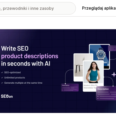
Przeglądaj aplika
nione obrazy w galerii