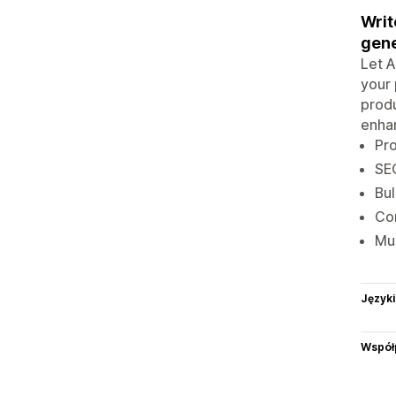
Writ
gene
Let A
your 
produ
enhan
Pro
SEO
Bul
Con
Mul
Języki
Współ