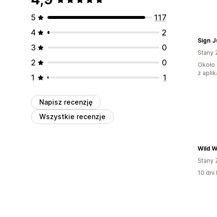
5
117
4
2
Sign 
3
0
Stany 
2
0
Około 
z aplik
1
1
Napisz recenzję
Wszystkie recenzje
Wild W
Stany 
10 dni 