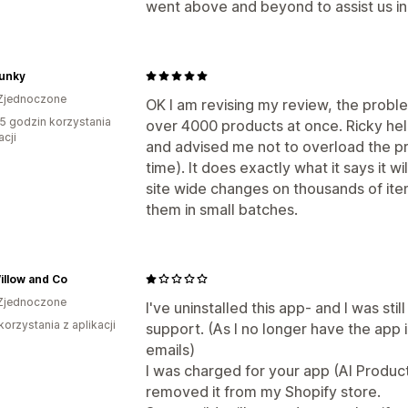
went above and beyond to assist us in
Junky
Zjednoczone
OK I am revising my review, the problem
5 godzin korzystania
over 4000 products at once. Ricky he
acji
and advised me not to overload the 
time). It does exactly what it says it w
site wide changes on thousands of item
them in small batches.
illow and Co
Zjednoczone
I've uninstalled this app- and I was stil
korzystania z aplikacji
support. (As I no longer have the app i
emails)
I was charged for your app (AI Produc
removed it from my Shopify store.