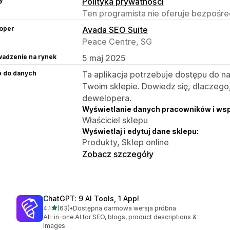
Polityka prywatności
Ten programista nie oferuje bezpośred
oper
Avada SEO Suite
Peace Centre, SG
adzenie na rynek
5 maj 2025
p do danych
Ta aplikacja potrzebuje dostępu do n
Twoim sklepie. Dowiedz się, dlaczego
dewelopera.
Wyświetlanie danych pracowników i ws
Właściciel sklepu
Wyświetlaj i edytuj dane sklepu:
Produkty, Sklep online
Zobacz szczegóły
ChatGPT: 9 AI Tools, 1 App!
na 5 gwiazdek
4,1
(63)
•
Dostępna darmowa wersja próbna
Łączna liczba recenzji: 63
All-in-one AI for SEO, blogs, product descriptions &
Images