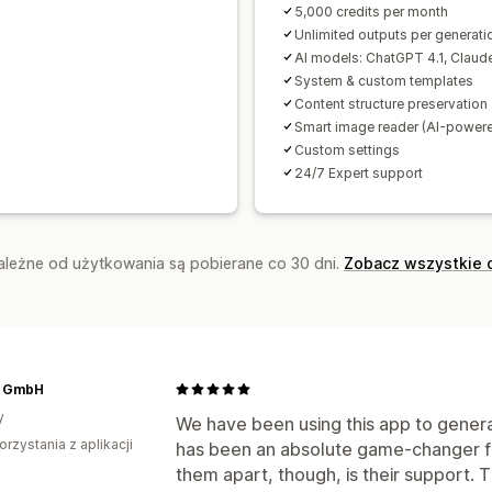
5,000 credits per month
Unlimited outputs per generati
AI models: ChatGPT 4.1, Claud
System & custom templates
Content structure preservation
Smart image reader (AI-power
Custom settings
24/7 Expert support
zależne od użytkowania są pobierane co 30 dni.
Zobacz wszystkie 
 GmbH
y
We have been using this app to genera
orzystania z aplikacji
has been an absolute game-changer fo
them apart, though, is their support. T