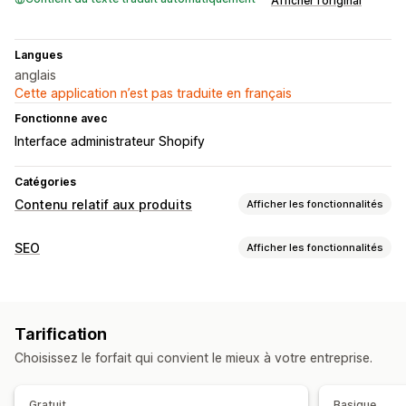
Afficher l’original
Langues
anglais
Cette application n’est pas traduite en français
Fonctionne avec
Interface administrateur Shopify
Catégories
Contenu relatif aux produits
Afficher les fonctionnalités
Types de contenus
SEO
Afficher les fonctionnalités
Descriptions
Descriptions SEO
Outils SEO
Création de contenu
Texte alternatif
Génération IA
Optimisation de contenu
Génération basée sur l’IA
Tarification
Choisissez le forfait qui convient le mieux à votre entreprise.
SEO
Optimisation automatique
Gratuit
Basique