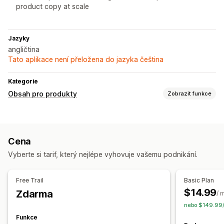
product copy at scale
Jazyky
angličtina
Tato aplikace není přeložena do jazyka čeština
Kategorie
Obsah pro produkty
Zobrazit funkce
Typy obsahu
Popisy
Názvy
Popisy SEO
Názvy SEO
Cena
Vytváření obsahu
Vyberte si tarif, který nejlépe vyhovuje vašemu podnikání.
Generování pomocí umělé inteligence
Šablony výzev
Tón a styl
Hromadné úpravy
Free Trail
Basic Plan
$14.99
Zdarma
SEO
/ 
nebo $149.99/
Automatická optimalizace
Funkce