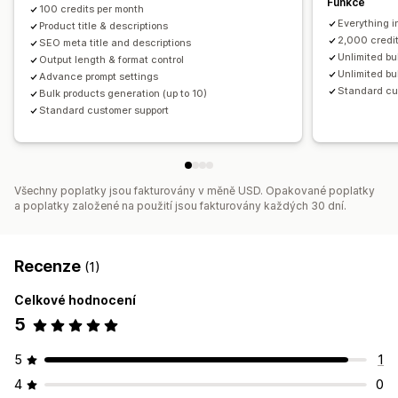
Funkce
100 credits per month
Everything in
Product title & descriptions
2,000 credi
SEO meta title and descriptions
Unlimited bu
Output length & format control
Unlimited bu
Advance prompt settings
Standard cu
Bulk products generation (up to 10)
Standard customer support
Všechny poplatky jsou fakturovány v měně USD. Opakované poplatky
a poplatky založené na použití jsou fakturovány každých 30 dní.
Recenze
(1)
Celkové hodnocení
5
5
1
4
0