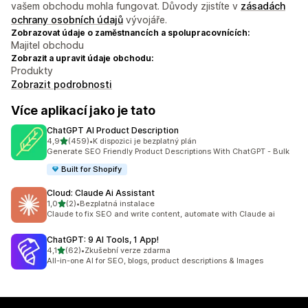
vašem obchodu mohla fungovat. Důvody zjistíte v
zásadách
ochrany osobních údajů
vývojáře.
Zobrazovat údaje o zaměstnancích a spolupracovnících:
Majitel obchodu
Zobrazit a upravit údaje obchodu:
Produkty
Zobrazit podrobnosti
Více aplikací jako je tato
ChatGPT AI Product Description
z 5 hvězd
4,9
(459)
•
K dispozici je bezplatný plán
Celkový počet recenzí: 459
Generate SEO Friendly Product Descriptions With ChatGPT - Bulk
Built for Shopify
Cloud: Claude Ai Assistant
z 5 hvězd
1,0
(2)
•
Bezplatná instalace
Celkový počet recenzí: 2
Claude to fix SEO and write content, automate with Claude ai
ChatGPT: 9 AI Tools, 1 App!
z 5 hvězd
4,1
(62)
•
Zkušební verze zdarma
Celkový počet recenzí: 62
All-in-one AI for SEO, blogs, product descriptions & Images