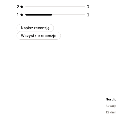
2
0
1
1
Napisz recenzję
Wszystkie recenzje
Nordic
Szwajc
12 dni 