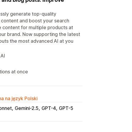
essly generate top-quality
s content and boost your search
e content for multiple products at
our brand. Now supporting the latest
puts the most advanced AI at you
 AI
tions at once
a na język Polski
onnet
Gemini-2.5
GPT-4
GPT-5