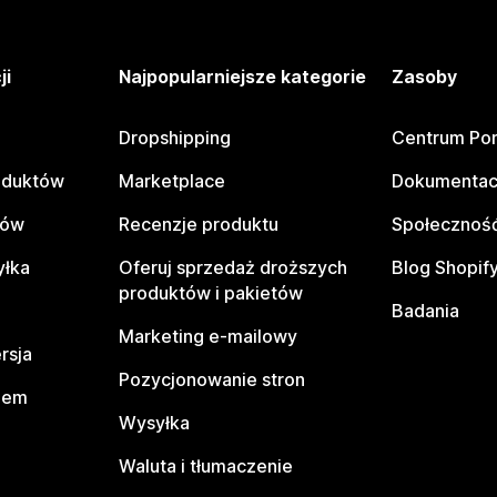
ji
Najpopularniejsze kategorie
Zasoby
Dropshipping
Centrum Po
oduktów
Marketplace
Dokumentac
tów
Recenzje produktu
Społeczność
yłka
Oferuj sprzedaż droższych
Blog Shopif
produktów i pakietów
Badania
Marketing e-mailowy
rsja
Pozycjonowanie stron
pem
Wysyłka
Waluta i tłumaczenie