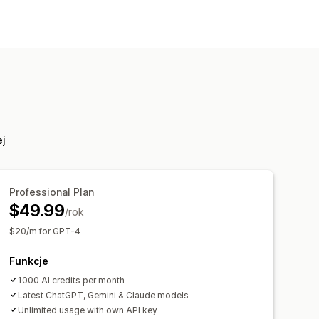
ej
Professional Plan
$49.99
/rok
$20/m for GPT-4
Funkcje
1000 AI credits per month
Latest ChatGPT, Gemini & Claude models
Unlimited usage with own API key