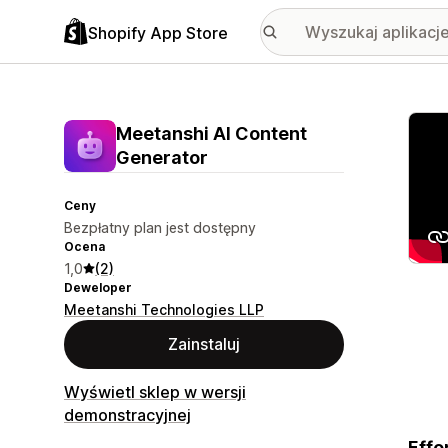
Shopify App Store
Wyróż
Meetanshi AI Content
Generator
Ceny
Bezpłatny plan jest dostępny
Ocena
1,0
(2)
Deweloper
Meetanshi Technologies LLP
Zainstaluj
Wyświetl sklep w wersji
demonstracyjnej
Effo