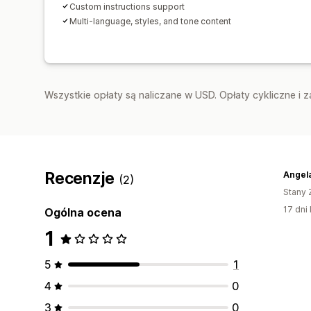
Custom instructions support
Multi-language, styles, and tone content
Wszystkie opłaty są naliczane w USD. Opłaty cykliczne i 
Recenzje
(2)
Stany 
17 dni 
Ogólna ocena
1
5
1
4
0
3
0