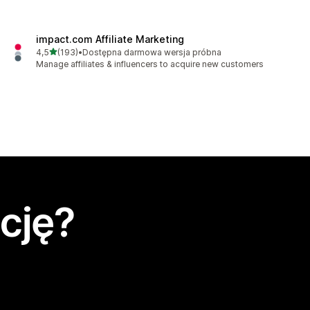
impact.com Affiliate Marketing
na 5 gwiazdek
4,5
(193)
•
Dostępna darmowa wersja próbna
Łączna liczba recenzji: 193
Manage affiliates & influencers to acquire new customers
cję?