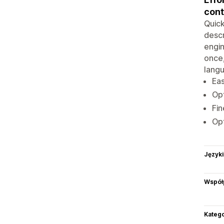
cont
Quick
descr
engin
once,
langu
Eas
Opt
Fin
Opt
Języki
Współ
Katego