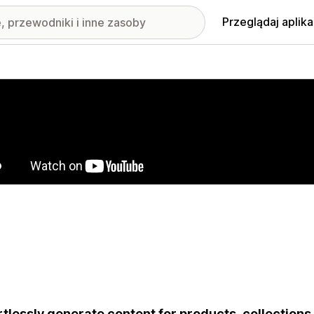
Przeglądaj aplika
nione obrazy w galerii
rtlessly generate content for products, collections