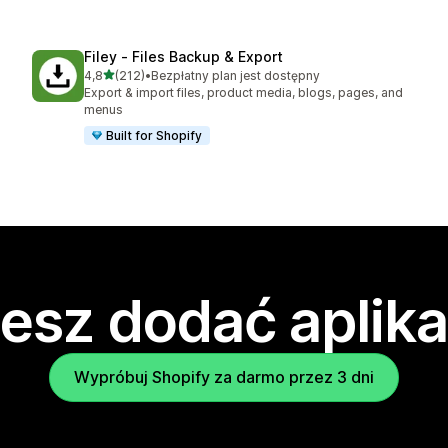
Filey ‑ Files Backup & Export
na 5 gwiazdek
4,8
(212)
•
Bezpłatny plan jest dostępny
Łączna liczba recenzji: 212
Export & import files, product media, blogs, pages, and
menus
Built for Shopify
esz dodać aplika
Wypróbuj Shopify za darmo przez 3 dni