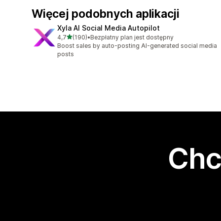
Więcej podobnych aplikacji
Xyla AI Social Media Autopilot
na 5 gwiazdek
4,7
(190)
•
Bezpłatny plan jest dostępny
Łączna liczba recenzji: 190
Boost sales by auto-posting AI-generated social media
posts
Chc