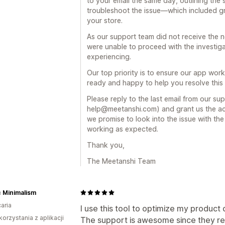
to your email the same day, outlining the 
troubleshoot the issue—which included gr
your store.
As our support team did not receive the 
were unable to proceed with the investiga
experiencing.
Our top priority is to ensure our app works
ready and happy to help you resolve this 
Please reply to the last email from our s
help@meetanshi.com) and grant us the ac
we promise to look into the issue with th
working as expected.
Thank you,
The Meetanshi Team
 Minimalism
aria
I use this tool to optimize my product
korzystania z aplikacji
The support is awesome since they r