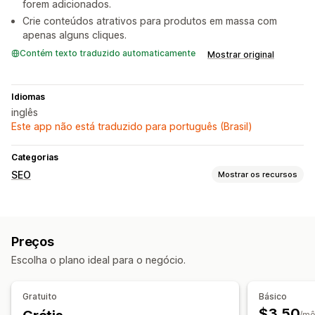
forem adicionados.
Crie conteúdos atrativos para produtos em massa com
apenas alguns cliques.
Contém texto traduzido automaticamente
Mostrar original
Idiomas
inglês
Este app não está traduzido para português (Brasil)
Categorias
SEO
Mostrar os recursos
Ferramentas de SEO
Edição em massa
Geração por IA
Preços
Otimização de conteúdo
Automações
Escolha o plano ideal para o negócio.
Monitoramento de desempenho
Pontuação de SEO
Análise de palavras-chave
Gratuito
Básico
Análise de conteúdo
$3.50
/m