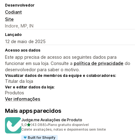
Desenvolvedor
Codiant
Site
Indore, MP, IN
Lançado
12 de maio de 2025
Acesso aos dados
Este app precisa de acesso aos seguintes dados para
funcionar em sua loja. Consulte a
política de privacidade
do
desenvolvedor para saber o motivo.
Visualizar dados de membros da equipe e colaboradores:
Titular da loja
Ver e editar dados da loja:
Produtos
Ver informações
Mais apps parecidos
Judge.me Avaliações de Produto
de 5 estrelas
5,0
(43.088)
•
Plano gratuito disponível
43088 avaliações ao todo
Colete avaliações, notas e depoimentos sem limite
Built for Shopify