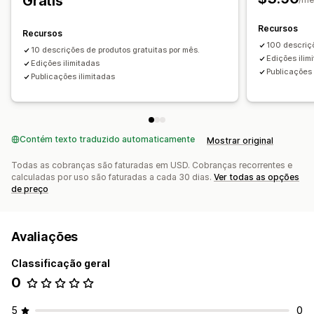
Grátis
Recursos
Recursos
100 descriç
10 descrições de produtos gratuitas por mês.
Edições ilim
Edições ilimitadas
Publicações 
Publicações ilimitadas
Contém texto traduzido automaticamente
Mostrar original
Todas as cobranças são faturadas em USD. Cobranças recorrentes e
calculadas por uso são faturadas a cada 30 dias.
Ver todas as opções
de preço
Avaliações
Classificação geral
0
5
0