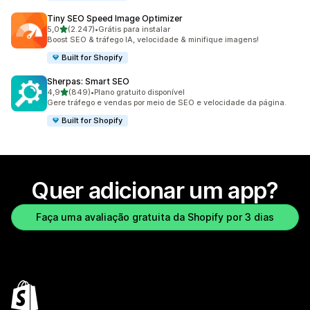
Tiny SEO Speed Image Optimizer
de 5 estrelas
5,0
(2.247)
•
Grátis para instalar
2247 avaliações ao todo
Boost SEO & tráfego IA, velocidade & minifique imagens!
Built for Shopify
Sherpas: Smart SEO
de 5 estrelas
4,9
(849)
•
Plano gratuito disponível
849 avaliações ao todo
Gere tráfego e vendas por meio de SEO e velocidade da página.
Built for Shopify
Quer adicionar um app?
Faça uma avaliação gratuita da Shopify por 3 dias