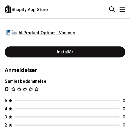
Shopify App Store
AI Product Options, Variants
Installér
Anmeldelser
Samlet bedømmelse
0
5
0
4
0
3
0
2
0