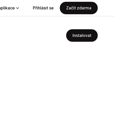
aplikace
Přihlásit se
Začít zdarma
Instalovat