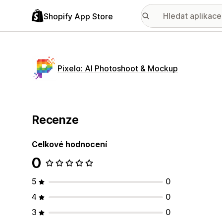
Shopify App Store
Pixelo: AI Photoshoot & Mockup
Recenze
Celkové hodnocení
0
5
0
4
0
3
0