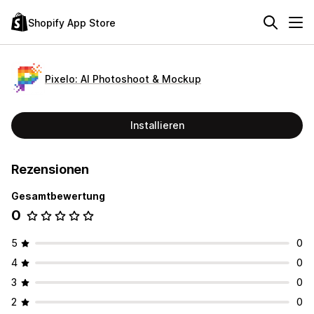
Shopify App Store
Pixelo: AI Photoshoot & Mockup
Installieren
Rezensionen
Gesamtbewertung
0
5
0
4
0
3
0
2
0