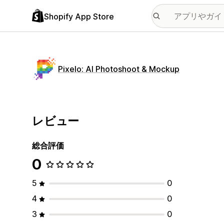
Shopify App Store
Pixelo: AI Photoshoot & Mockup
レビュー
総合評価
0
5
0
4
0
3
0