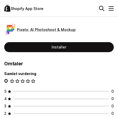
Shopify App Store
Pixelo: AI Photoshoot & Mockup
Installer
Omtaler
Samlet vurdering
0
5
0
4
0
3
0
2
0