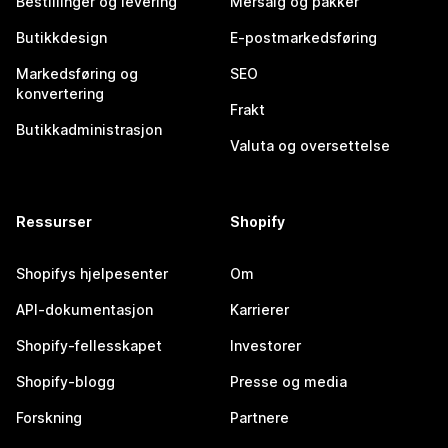
Bestillinger og levering
Mersalg og pakker
Butikkdesign
E-postmarkedsføring
Markedsføring og
SEO
konvertering
Frakt
Butikkadministrasjon
Valuta og oversettelse
Ressurser
Shopify
Shopifys hjelpesenter
Om
API-dokumentasjon
Karrierer
Shopify-fellesskapet
Investorer
Shopify-blogg
Presse og media
Forskning
Partnere