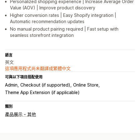
Personalized shopping experience | Increase Average Order
Value (AOV) | Improve product discovery
Higher conversion rates | Easy Shopify integration |
Automatic recommendation updates
No manual product pairing required | Fast setup with
seamless storefront integration
語言
英文
這項應用程式尚未翻譯成繁體中文
可與以下項目搭配使用
Admin
Checkout (if supported)
Online Store
Theme App Extension (if applicable)
類別
產品展示 - 其他