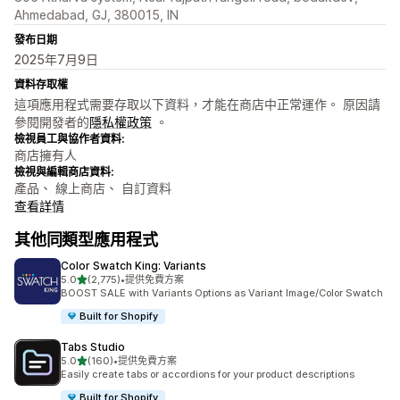
Ahmedabad, GJ, 380015, IN
發布日期
2025年7月9日
資料存取權
這項應用程式需要存取以下資料，才能在商店中正常運作。 原因請
參閱開發者的
隱私權政策
。
檢視員工與協作者資料:
商店擁有人
檢視與編輯商店資料:
產品、 線上商店、 自訂資料
查看詳情
其他同類型應用程式
Color Swatch King: Variants
滿分 5 顆星
5.0
(2,775)
•
提供免費方案
共有 2775 則評價
BOOST SALE with Variants Options as Variant Image/Color Swatch
Built for Shopify
Tabs Studio
滿分 5 顆星
5.0
(160)
•
提供免費方案
共有 160 則評價
Easily create tabs or accordions for your product descriptions
Built for Shopify