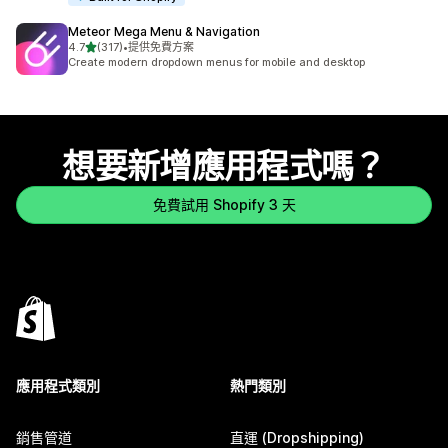
Meteor Mega Menu & Navigation
滿分 5 顆星
4.7
(317)
•
提供免費方案
共有 317 則評價
Create modern dropdown menus for mobile and desktop
想要新增應用程式嗎？
免費試用 Shopify 3 天
應用程式類別
熱門類別
銷售管道
直運 (Dropshipping)