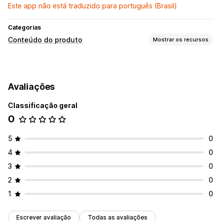
Este app não está traduzido para português (Brasil)
Categorias
Conteúdo do produto
Mostrar os recursos
Tipos de conteúdo
Descrições
Avaliações
Criação de conteúdo
Classificação geral
Geração por IA
0
5
0
4
0
3
0
2
0
1
0
Escrever avaliação
Todas as avaliações