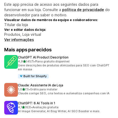
Este app precisa de acesso aos seguintes dados para
funcionar em sua loja. Consulte a
política de privacidade
do
desenvolvedor para saber o motivo.
Visualizar dados de membros da equipe e colaboradores:
Titular da loja
Ver e editar dados da loja:
Produtos, Loja virtual
Ver informações
Mais apps parecidos
ChatGPT AI Product Description
de 5 estrelas
4,9
(457)
•
Plano gratuito disponível
457 avaliações ao todo
Gere descrições de produtos otimizadas para SEO com ChatGPT
em massa
Built for Shopify
Claude: Assistente IA de Loja
de 5 estrelas
1,0
(1)
•
Grátis para instalar
1 avaliações ao todo
Claude corrige SEO, cria textos e automatiza campanhas com IA
ChatGPT: 6 AI Tools in 1
de 5 estrelas
4,1
(63)
•
Avaliação gratuita
63 avaliações ao todo
AI Image Generator, AI Blog Writer, AI SEO Booster e mais.