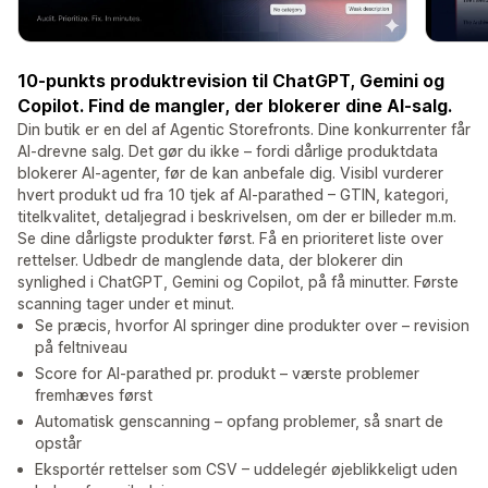
10-punkts produktrevision til ChatGPT, Gemini og
Copilot. Find de mangler, der blokerer dine AI-salg.
Din butik er en del af Agentic Storefronts. Dine konkurrenter får
AI-drevne salg. Det gør du ikke – fordi dårlige produktdata
blokerer AI-agenter, før de kan anbefale dig. Visibl vurderer
hvert produkt ud fra 10 tjek af AI-parathed – GTIN, kategori,
titelkvalitet, detaljegrad i beskrivelsen, om der er billeder m.m.
Se dine dårligste produkter først. Få en prioriteret liste over
rettelser. Udbedr de manglende data, der blokerer din
synlighed i ChatGPT, Gemini og Copilot, på få minutter. Første
scanning tager under et minut.
Se præcis, hvorfor AI springer dine produkter over – revision
på feltniveau
Score for AI-parathed pr. produkt – værste problemer
fremhæves først
Automatisk genscanning – opfang problemer, så snart de
opstår
Eksportér rettelser som CSV – uddelegér øjeblikkeligt uden