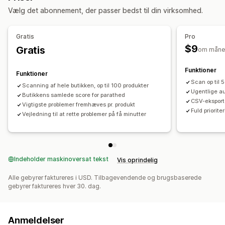
Vælg det abonnement, der passer bedst til din virksomhed.
Gratis
Pro
$9
Gratis
om måne
Funktioner
Funktioner
Scan op til 
Scanning af hele butikken, op til 100 produkter
Ugentlige a
Butikkens samlede score for parathed
CSV-eksport 
Vigtigste problemer fremhæves pr. produkt
Fuld prioriter
Vejledning til at rette problemer på få minutter
Indeholder maskinoversat tekst
Vis oprindelig
Alle gebyrer faktureres i USD. Tilbagevendende og brugsbaserede
gebyrer faktureres hver 30. dag.
Anmeldelser