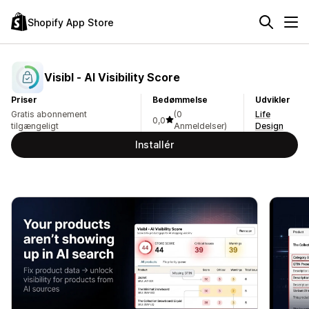
Shopify App Store
Visibl ‑ AI Visibility Score
Priser
Bedømmelse
Udvikler
Gratis abonnement
(0
Life
0,0
tilgængeligt
Anmeldelser)
Design
Installér