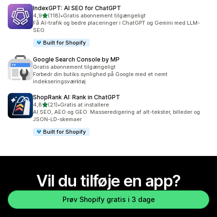
IndexGPT: AI SEO for ChatGPT
ud af 5 stjerner
4,9
(118)
•
Gratis abonnement tilgængeligt
118 anmeldelser i alt
Få AI-trafik og bedre placeringer i ChatGPT og Gemini med LLM-
SEO
Built for Shopify
Google Search Console by MP
Gratis abonnement tilgængeligt
Forbedr din butiks synlighed på Google med et nemt
indekseringsværktøj
ShopRank AI: Rank in ChatGPT
ud af 5 stjerner
4,8
(21)
•
Gratis at installere
21 anmeldelser i alt
AI SEO, AEO og GEO: Masseredigering af alt-tekster, billeder og
JSON-LD-skemaer
Built for Shopify
Vil du tilføje en app?
Prøv Shopify gratis i 3 dage