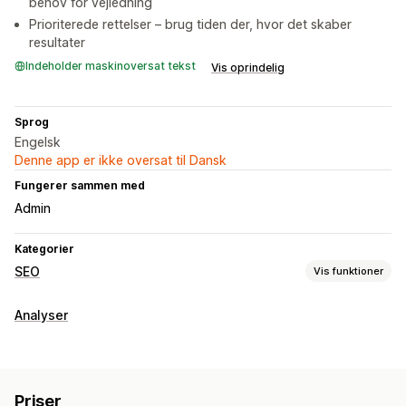
behov for vejledning
Prioriterede rettelser – brug tiden der, hvor det skaber
resultater
Indeholder maskinoversat tekst
Vis oprindelig
Sprog
Engelsk
Denne app er ikke oversat til Dansk
Fungerer sammen med
Admin
Kategorier
SEO
Vis funktioner
Overvågning af resultater
Analyser
SEO-score
Revisioner
Analyser
Analyse af søgeord
Analyse af indhold
Sporing
Rangeringssporing
Konverteringssporing
Websitetrafik
Priser