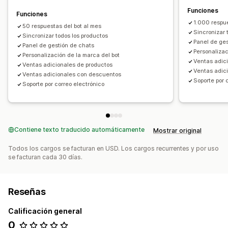
Color y fuente
Ventana del chat
Mensajes de bienvenida
Funciones
Funciones
Avatar del agente
1.000 respue
50 respuestas del bot al mes
Sincronizar 
Sincronizar todos los productos
Panel de ge
Panel de gestión de chats
Personalizac
Personalización de la marca del bot
Ventas adic
Ventas adicionales de productos
Ventas adic
Ventas adicionales con descuentos
Soporte por 
Soporte por correo electrónico
Contiene texto traducido automáticamente
Mostrar original
Todos los cargos se facturan en USD. Los cargos recurrentes y por uso
se facturan cada 30 días.
Reseñas
Calificación general
0