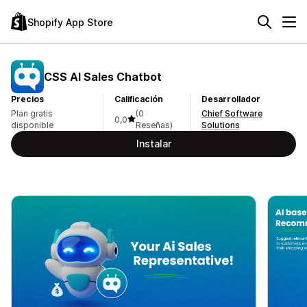
Shopify App Store
CSS AI Sales Chatbot
Precios
Calificación
Desarrollador
Plan gratis
(0
Chief Software
0,0
disponible
Reseñas)
Solutions
Instalar