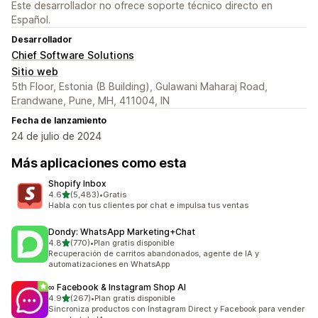
Este desarrollador no ofrece soporte técnico directo en
Español.
Desarrollador
Chief Software Solutions
Sitio web
5th Floor, Estonia (B Building), Gulawani Maharaj Road,
Erandwane, Pune, MH, 411004, IN
Fecha de lanzamiento
24 de julio de 2024
Más aplicaciones como esta
Shopify Inbox
de 5 estrellas
4.6
(5,483)
•
Gratis
5483 reseñas en total
Habla con tus clientes por chat e impulsa tus ventas
Dondy: WhatsApp Marketing+Chat
de 5 estrellas
4.8
(770)
•
Plan gratis disponible
770 reseñas en total
Recuperación de carritos abandonados, agente de IA y
automatizaciones en WhatsApp
∞ Facebook & Instagram Shop AI
de 5 estrellas
4.9
(267)
•
Plan gratis disponible
267 reseñas en total
Sincroniza productos con Instagram Direct y Facebook para vender