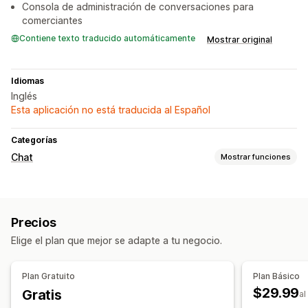
Consola de administración de conversaciones para
comerciantes
Contiene texto traducido automáticamente
Mostrar original
Idiomas
Inglés
Esta aplicación no está traducida al Español
Categorías
Chat
Mostrar funciones
Mensajería en tiempo real
Chatbots de IA
Chat en vivo
Precios
Respuestas automatizadas
Elige el plan que mejor se adapte a tu negocio.
Descuentos
Saludos
Recomendaciones de productos
Respuestas rápidas
Plan Gratuito
Plan Básico
$29.99
Gratis
Personalización
al