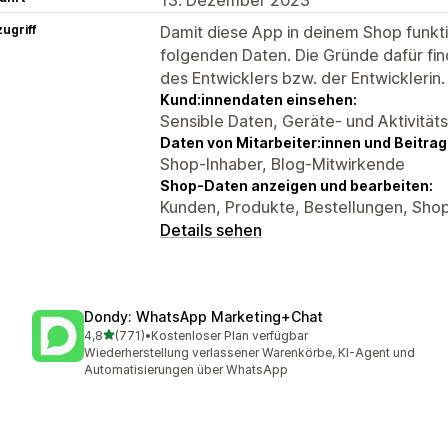
ugriff
Damit diese App in deinem Shop funktio
folgenden Daten. Die Gründe dafür fin
des Entwicklers bzw. der Entwicklerin.
Kund:innendaten einsehen:
Sensible Daten, Geräte- und Aktivität
Daten von Mitarbeiter:innen und Beitra
Shop-Inhaber, Blog-Mitwirkende
Shop-Daten anzeigen und bearbeiten:
Kunden, Produkte, Bestellungen, Sho
Details sehen
Dondy: WhatsApp Marketing+Chat
von 5 Sternen
4,8
(771)
•
Kostenloser Plan verfügbar
771 Rezensionen insgesamt
Wiederherstellung verlassener Warenkörbe, KI-Agent und
Automatisierungen über WhatsApp