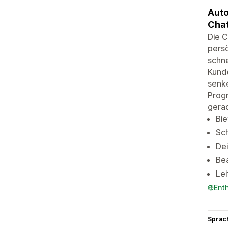
Auto
Chat
Die C
persö
schne
Kund
senke
Progr
gerad
Bie
Sch
Dei
Bea
Lei
Ent
Sprac