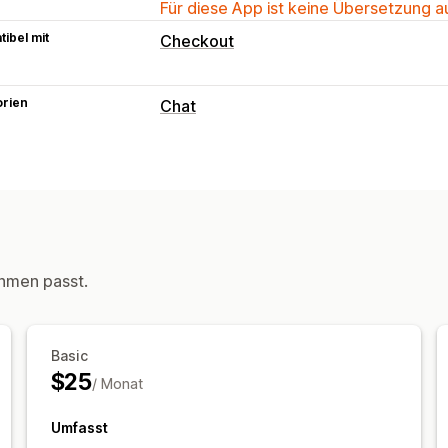
Für diese App ist keine Übersetzung 
ibel mit
Checkout
orien
Chat
Nachrichten in Echtzeit
KI-Chatbots
Live-Chat
Mehrere Spr
Automatisierte Antworten
FAQs
Begrüßungen
Produktempfeh
Bestellupdates
hmen passt.
Anpassung
Farbe und Schriftart
Begrüßungsnach
Basic
$25
/ Monat
Umfasst