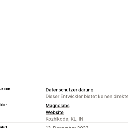
urcen
Datenschutzerklärung
Dieser Entwickler bietet keinen direk
kler
Magnolabs
Website
Kozhikode, KL, IN
ührt
13. Dezember 2023