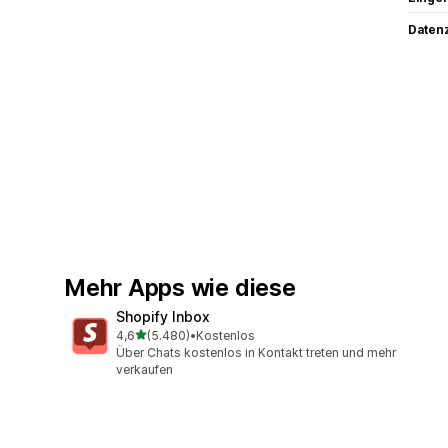
Datenz
Mehr Apps wie diese
Shopify Inbox
von 5 Sternen
4,6
(5.480)
•
Kostenlos
5480 Rezensionen insgesamt
Über Chats kostenlos in Kontakt treten und mehr
verkaufen