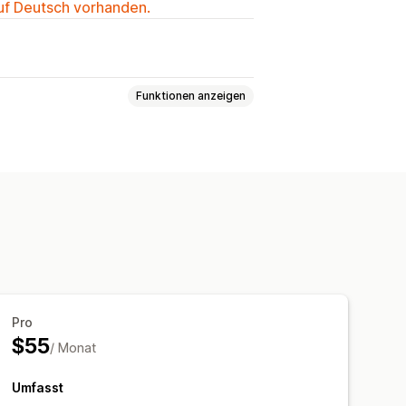
auf Deutsch vorhanden.
Funktionen anzeigen
achen
lungen
Schnelle Antworten
richten
Agentavatar
Pro
$55
/ Monat
Umfasst