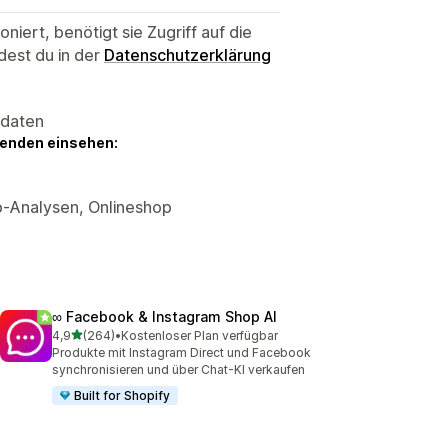
niert, benötigt sie Zugriff auf die
dest du in der
Datenschutzerklärung
sdaten
genden einsehen:
p-Analysen, Onlineshop
∞ Facebook & Instagram Shop AI
von 5 Sternen
4,9
(264)
•
Kostenloser Plan verfügbar
264 Rezensionen insgesamt
Produkte mit Instagram Direct und Facebook
synchronisieren und über Chat-KI verkaufen
Built for Shopify