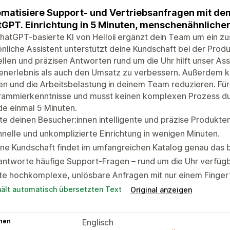
matisiere Support- und Vertriebsanfragen mit dem
GPT. Einrichtung in 5 Minuten, menschenähnlicher
hatGPT-basierte KI von Helloii ergänzt dein Team um ein zus
nliche Assistent unterstützt deine Kundschaft bei der Produk
llen und präzisen Antworten rund um die Uhr hilft unser As
enerlebnis als auch den Umsatz zu verbessern. Außerdem k
n und die Arbeitsbelastung in deinem Team reduzieren. Für 
ammierkenntnisse und musst keinen komplexen Prozess durc
e einmal 5 Minuten.
te deinen Besucher:innen intelligente und präzise Produkt
nelle und unkomplizierte Einrichtung in wenigen Minuten.
ne Kundschaft findet im umfangreichen Katalog genau das 
ntworte häufige Support-Fragen – rund um die Uhr verfügb
te hochkomplexe, unlösbare Anfragen mit nur einem Finger
hält automatisch übersetzten Text
Original anzeigen
hen
Englisch