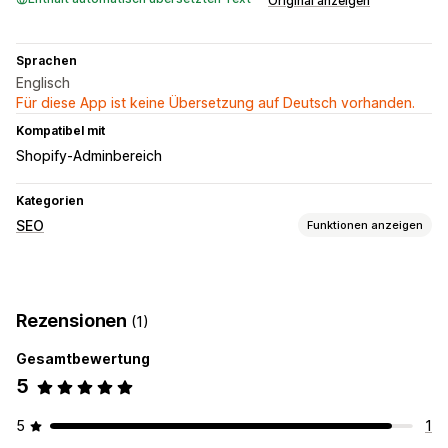
Original anzeigen
Sprachen
Englisch
Für diese App ist keine Übersetzung auf Deutsch vorhanden.
Kompatibel mit
Shopify-Adminbereich
Kategorien
SEO
Funktionen anzeigen
SEO-Tools
Sitemaps
Robots.txt
Optimierung der Inhalte
Rezensionen
(1)
Leistungsüberwachung
Gesamtbewertung
SEO-Wertung
Tracking der Rangliste
Website-Traffic
5
5
1