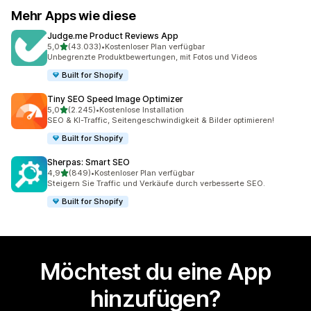
Mehr Apps wie diese
Judge.me Product Reviews App
von 5 Sternen
5,0
(43.033)
•
Kostenloser Plan verfügbar
43033 Rezensionen insgesamt
Unbegrenzte Produktbewertungen, mit Fotos und Videos
Built for Shopify
Tiny SEO Speed Image Optimizer
von 5 Sternen
5,0
(2.245)
•
Kostenlose Installation
2245 Rezensionen insgesamt
SEO & KI-Traffic, Seitengeschwindigkeit & Bilder optimieren!
Built for Shopify
Sherpas: Smart SEO
von 5 Sternen
4,9
(849)
•
Kostenloser Plan verfügbar
849 Rezensionen insgesamt
Steigern Sie Traffic und Verkäufe durch verbesserte SEO.
Built for Shopify
Möchtest du eine App
hinzufügen?