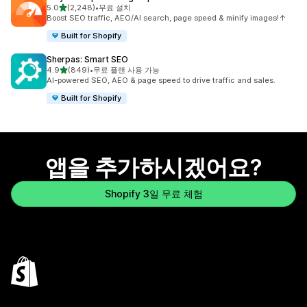
별 5개 중
5.0
(2,248)
•
무료 설치
총 리뷰 2248개
Boost SEO traffic, AEO/AI search, page speed & minify images!↑
Built for Shopify
Sherpas: Smart SEO
별 5개 중
4.9
(849)
•
무료 플랜 사용 가능
총 리뷰 849개
AI-powered SEO, AEO & page speed to drive traffic and sales.
Built for Shopify
앱을 추가하시겠어요?
Shopify 3일 무료 체험