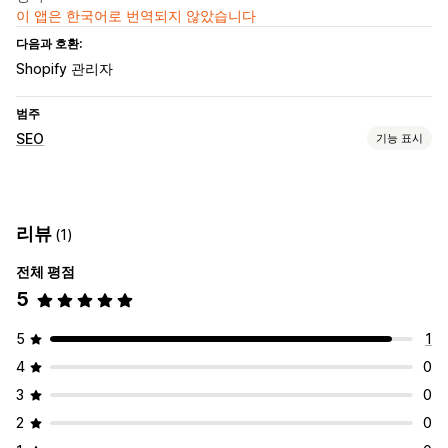
이 앱은 한국어로 번역되지 않았습니다
다음과 호환:
Shopify 관리자
범주
SEO
기능 표시
SEO 도구
사이트 맵
Robots.txt
콘텐츠 최적화
리뷰
(1)
실적 모니터링
전체 평점
SEO 점수
순위 추적
웹사이트 트래픽
5
5
1
4
0
3
0
2
0