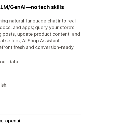
 LLM/GenAI—no tech skills
ning natural-language chat into real
 docs, and apps; query your store’s
og posts, update product content, and
l sellers, AI Shop Assistant
refront fresh and conversion-ready.
our data.
ish.
m
openai