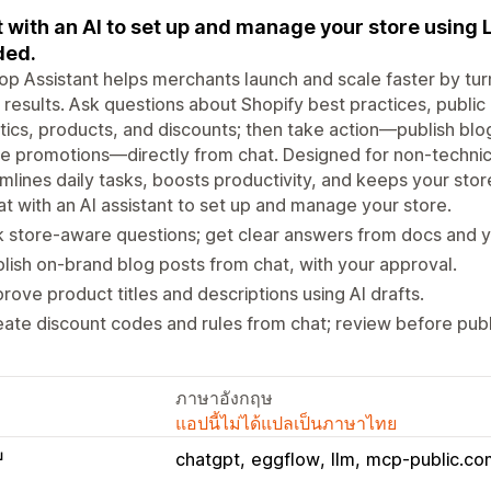
 with an AI to set up and manage your store using
ded.
op Assistant helps merchants launch and scale faster by tur
 results. Ask questions about Shopify best practices, public
tics, products, and discounts; then take action—publish bl
e promotions—directly from chat. Designed for non-technica
mlines daily tasks, boosts productivity, and keeps your sto
t with an AI assistant to set up and manage your store.
 store-aware questions; get clear answers from docs and y
lish on-brand blog posts from chat, with your approval.
rove product titles and descriptions using AI drafts.
ate discount codes and rules from chat; review before publ
ภาษาอังกฤษ
แอปนี้ไม่ได้แปลเป็นภาษาไทย
บ
chatgpt
eggflow
llm
mcp-public.co