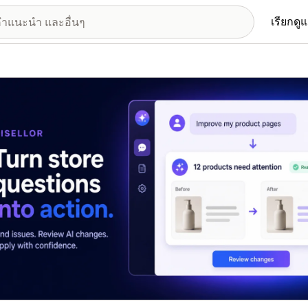
เรียกดู
อรีรูปภาพที่แสดง